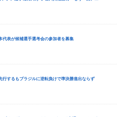
本代表が候補選手選考会の参加者を募集
先行するもブラジルに逆転負けで準決勝進出ならず