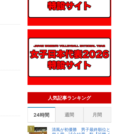
人気記事ランキング
週間
月間
24時間
清風が初優勝 男子最終順位と