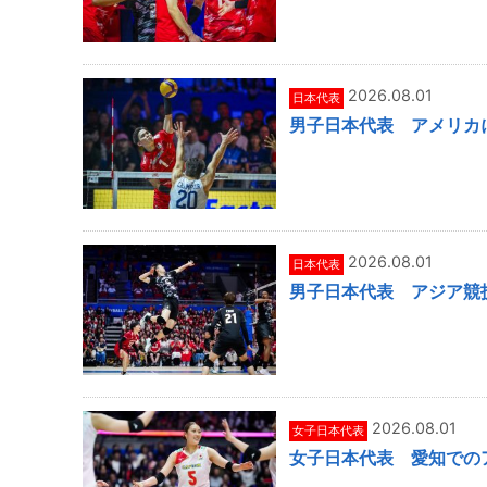
2026.08.01
日本代表
男子日本代表 アメリカ
2026.08.01
日本代表
男子日本代表 アジア競
2026.08.01
女子日本代表
女子日本代表 愛知での