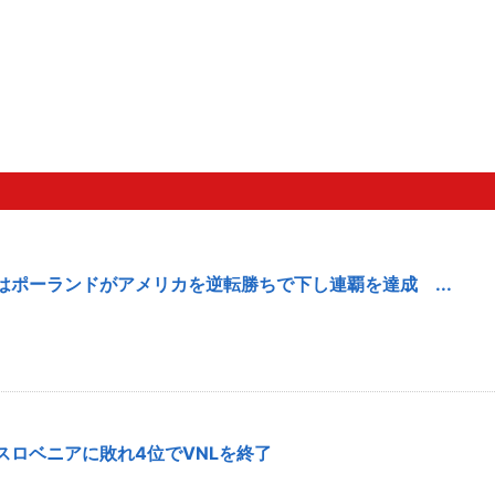
ポーランドがアメリカを逆転勝ちで下し連覇を達成 ...
スロベニアに敗れ4位でVNLを終了