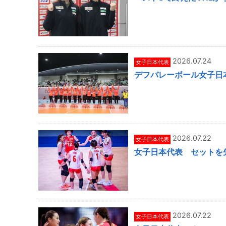
2026.07.24
女子日本代表
デフバレーボール女子日
2026.07.22
女子日本代表
女子日本代表 セットを
2026.07.22
女子日本代表