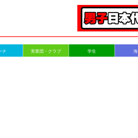
ーチ
実業団・クラブ
学生
海