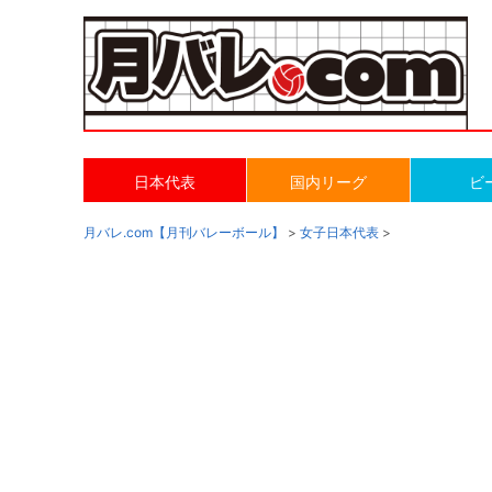
日本代表
国内リーグ
ビ
月バレ.com【月刊バレーボール】
>
女子日本代表
>