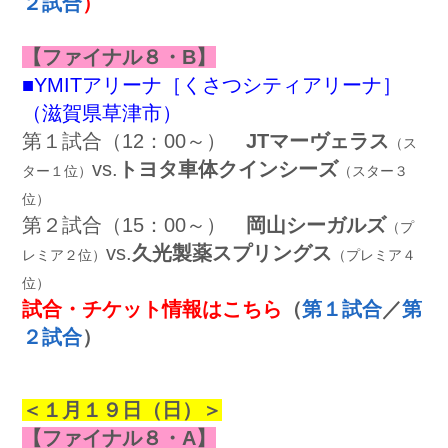
２試合
）
【ファイナル８・B】
■YMITアリーナ［くさつシティアリーナ］
（滋賀県草津市）
第１試合（12：00～）
JTマーヴェラス
（ス
vs.
トヨタ車体クインシーズ
ター１位）
（スター３
位）
第２試合（15：00～）
岡山シーガルズ
（プ
vs.
久光製薬スプリングス
レミア２位）
（プレミア４
位）
試合・チケット情報はこちら
（
第１試合
／
第
２試合
）
＜１
月１９日（日）＞
【ファイナル８・A】