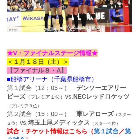
★V・ファイナルステージ情報★
＜１月１８日（土）＞
【ファイナル８・A】
■船橋アリーナ（千葉県船橋市）
第１試合（12：05～）
デンソーエアリー
ビーズ
vs.
NECレッドロケッツ
（プレミア１位）
（プレミア３位）
第２試合（15：00～）
東レアローズ
（スター
vs.
埼玉上尾メディックス
２位）
（スター４位）
試合・チケット情報はこちら
（
第１試合
／
第