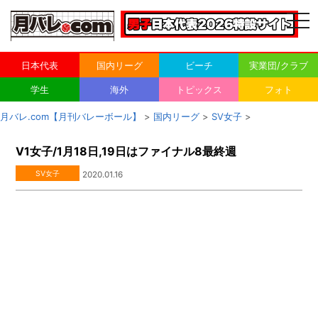
togg
navi
日本代表
国内リーグ
ビーチ
実業団/クラブ
学生
海外
トピックス
フォト
月バレ.com【月刊バレーボール】
>
国内リーグ
>
SV女子
>
V1女子/1月18日,19日はファイナル8最終週
SV女子
2020.01.16