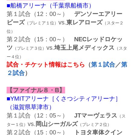
■船橋アリーナ（千葉県船橋市）
第１試合（12：00～）
デンソーエアリー
ビーズ
vs.
東レアローズ
（プレミア１位）
（スター２
位）
第２試合（15：00～）
NECレッドロケッ
ツ
vs.
埼玉上尾メディックス
（プレミア３位）
（スタ
ー４位）
試合・チケット情報はこちら
（
第１試合
／
第
２試合
）
【ファイナル８・B】
■YMITアリーナ［くさつシティアリーナ］
（滋賀県草津市）
第１試合（12：05～）
JTマーヴェラス
（ス
v
s.
岡山シーガルズ
ター１位）
（プレミア２位）
第２試合（15：00～）
トヨタ車体クイン