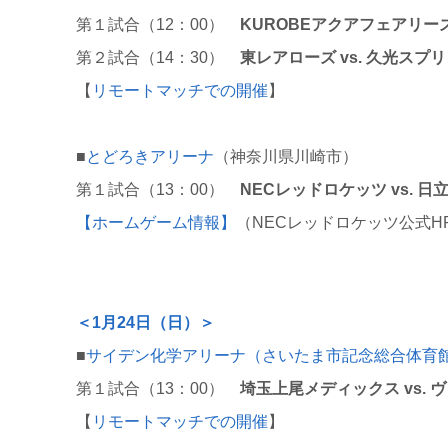
第１試合（12：00）
KUROBEアクアフェアリーズ
第２試合（14：30）
東レアローズ vs. 久光スプ
【
リモートマッチでの開催
】
■
とどろきアリーナ
（神奈川県川崎市）
第１試合（13：00）
NECレッドロケッツ vs. 
【ホームゲーム情報】
（NECレッドロケッツ公式H
＜1月24日（日）＞
■
サイデン化学アリーナ（さいたま市記念総合体育
第１試合（13：00）
埼玉上尾メディックス vs.
【
リモートマッチでの開催
】