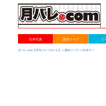
日本代表
国内リーグ
ビ
月バレ.com【月刊バレーボール】
>
国内リーグ
>
SV女子
>