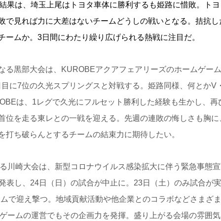
の結果は、埼玉上尾はトヨタ車体に勝利するも姫路に惜敗。トヨ
敗で見れば力に大差はないチームどうしの戦いとなる。拮抗し
チームか。3日間にわたり繰り広げられる熱戦に注目だ。
る黒部大会は、KUROBEアクアフェアリーズのホームゲーム
2日目に7位の久光スプリングスと対戦する。姫路同様、何とかV
OBEは、1レグで久光にフルセット勝利した経験も生かし、再
首位を走る東レとの一戦を迎える。先週の連敗の悔しさも胸に
を打ち破らんとするチームの結束力に期待したい。
る川崎大会は、新型コロナウイルス感染拡大に伴う緊急事態宣
発表し、24日（日）の試合が中止に。23日（土）のみ試合が
ホームで迎え撃つ。地域貢献活動や他企業とのコラボなどさまざ
ムゲームの運営でもその企画力を発揮。盛り上がる会場の雰囲気