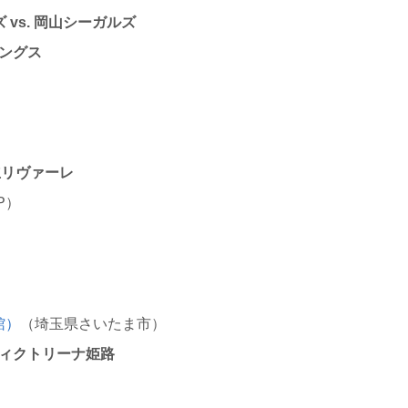
 vs. 岡山シーガルズ
リングス
日立リヴァーレ
P）
館）
（埼玉県さいたま市）
 ヴィクトリーナ姫路