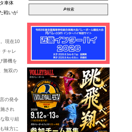
タ車体
た戦いが
。現在10
・チャレ
び勝機を
、無双の
言の発令
実施され
まな取り組
も味方に