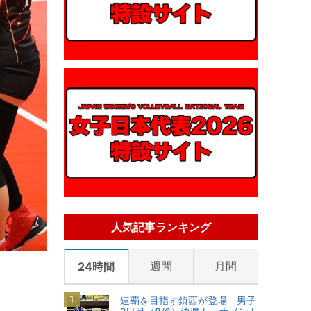
人気記事ランキング
週間
月間
24時間
連覇を目指す鎮西が登場 男子