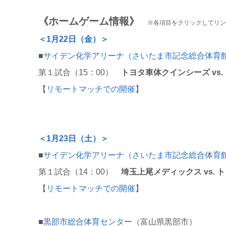
《ホームゲーム情報》
※各項目をクリックしてリ
＜1月22日（金）＞
■
サイデン化学アリーナ（さいたま市記念総合体育
第１試合（15：00）
トヨタ車体クインシーズ vs
【
リモートマッチでの開催
】
＜1月23日（土）＞
■
サイデン化学アリーナ（さいたま市記念総合体育
第１試合（14：00）
埼玉上尾メディックス vs.
【
リモートマッチでの開催
】
■
黒部市総合体育センター
（富山県黒部市）