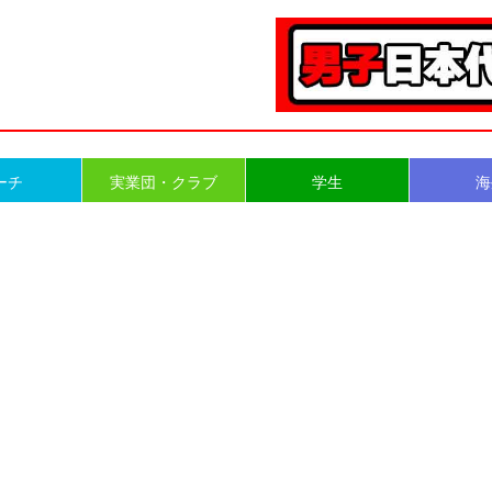
ーチ
実業団・クラブ
学生
海