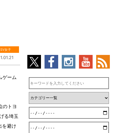
SV女子
1.01.21
ームゲーム
位のトヨ
げる埼玉
出を避け