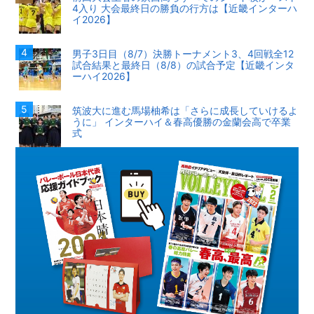
4入り 大会最終日の勝負の行方は【近畿インターハ
イ2026】
男子3日目（8/7）決勝トーナメント3、4回戦全12
試合結果と最終日（8/8）の試合予定【近畿インタ
ーハイ2026】
筑波大に進む馬場柚希は「さらに成長していけるよ
うに」 インターハイ＆春高優勝の金蘭会高で卒業
式