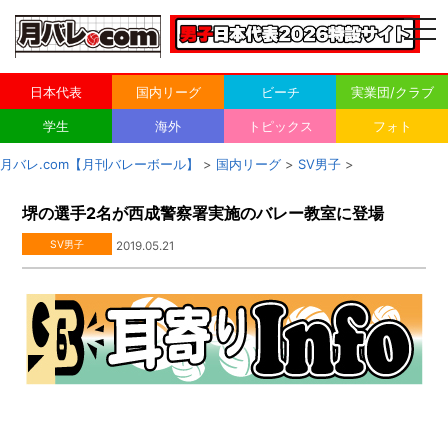
togg
navi
日本代表
国内リーグ
ビーチ
実業団/クラブ
学生
海外
トピックス
フォト
月バレ.com【月刊バレーボール】
>
国内リーグ
>
SV男子
>
堺の選手2名が西成警察署実施のバレー教室に登場
SV男子
2019.05.21