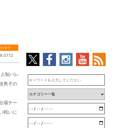
SV女子
9.07.12
６人制バレ
校男子の
出場チー
い戦いに