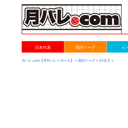
日本代表
国内リーグ
ビ
月バレ.com【月刊バレーボール】
>
国内リーグ
>
SV女子
>