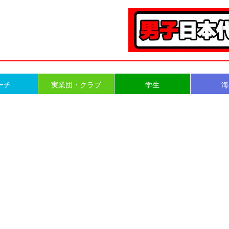
ーチ
実業団・クラブ
学生
海