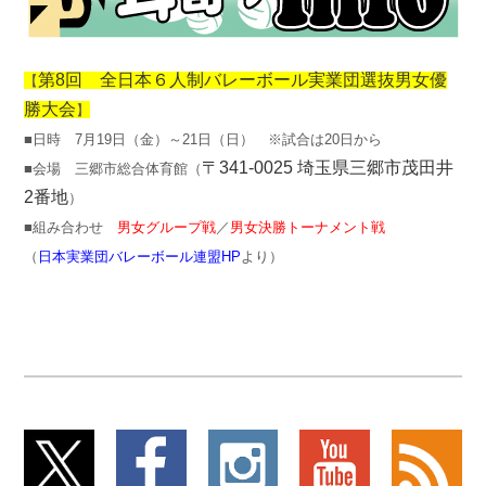
第8回 全日本６人制バレーボール実業団選抜男女優
【
勝大会
】
■日時 7月19日（金）～21日（日） ※試合は20日から
〒341-0025 埼玉県三郷市茂田井
■会場 三郷市総合体育館（
2番地
）
■組み合わせ
男女グループ戦
／
男女決勝トーナメント戦
（
日本実業団バレーボール連盟HP
より）