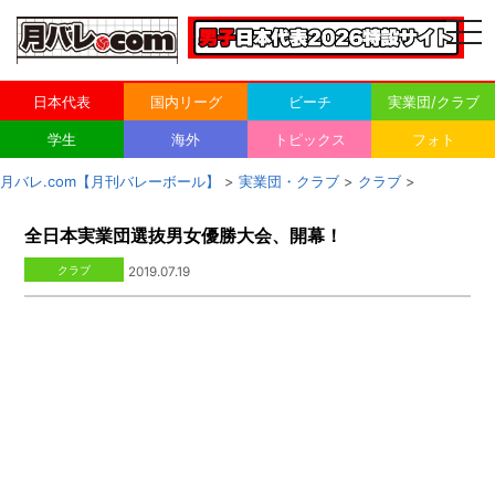
togg
navi
日本代表
国内リーグ
ビーチ
実業団/クラブ
学生
海外
トピックス
フォト
月バレ.com【月刊バレーボール】
>
実業団・クラブ
>
クラブ
>
全日本実業団選抜男女優勝大会、開幕！
クラブ
2019.07.19