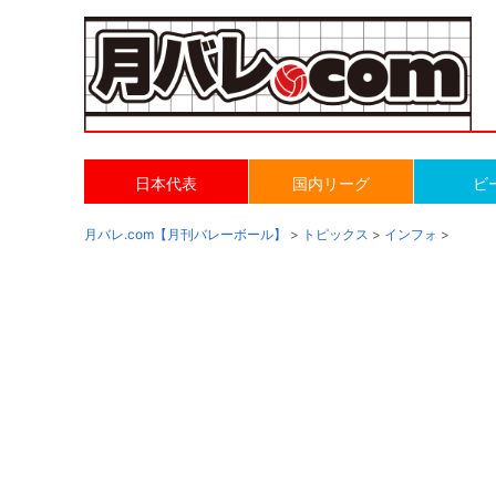
日本代表
国内リーグ
ビ
月バレ.com【月刊バレーボール】
>
トピックス
>
インフォ
>