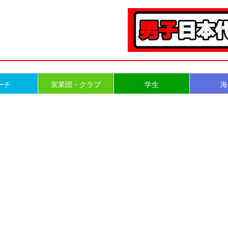
ーチ
実業団・クラブ
学生
海