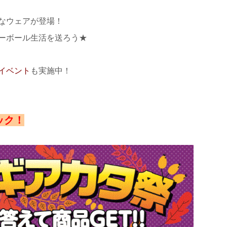
なウェアが登場！
ーボール生活を送ろう★
イベント
も実施中！
ック！