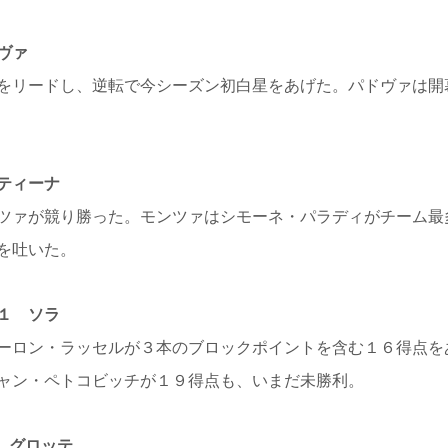
ヴァ
をリードし、逆転で今シーズン初白星をあげた。パドヴァは開
ティーナ
ツァが競り勝った。モンツァはシモーネ・パラディがチーム最
を吐いた。
１ ソラ
ーロン・ラッセルが３本のブロックポイントを含む１６得点を
ャン・ペトコビッチが１９得点も、いまだ未勝利。
 グロッテ