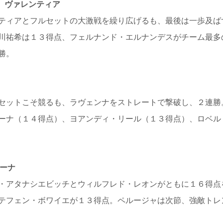
 ヴァレンティア
ティアとフルセットの大激戦を繰り広げるも、最後は一歩及ば
川祐希は１３得点、フェルナンド・エルナンデスがチーム最多
勝。
セットこそ競るも、ラヴェンナをストレートで撃破し、２連勝
ーナ（１４得点）、ヨアンディ・リール（１３得点）、ロベル
ーナ
・アタナシエビッチとウィルフレド・レオンがともに１６得点
テフェン・ボワイエが１３得点。ペルージャは次節、強敵トレ