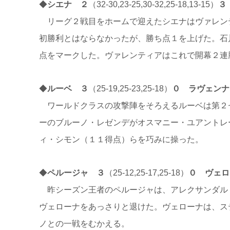
◆
シエナ ２
（32-30,23-25,30-32,25-18,13-15）
３
リーグ２戦目をホームで迎えたシエナはヴァレン
初勝利とはならなかったが、勝ち点１を上げた。石
点をマークした。ヴァレンティアはこれで開幕２連
◆
ルーベ ３
（25-19,25-23,25-18）
０ ラヴェンナ
ワールドクラスの攻撃陣をそろえるルーベは第２
ーのブルーノ・レゼンデがオスマニー・ユアントレ
ィ・シモン（１１得点）らを巧みに操った。
◆
ペルージャ ３
（25-12,25-17,25-18）
０ ヴェロ
昨シーズン王者のペルージャは、アレクサンダル
ヴェローナをあっさりと退けた。ヴェローナは、ス
ノとの一戦をむかえる。