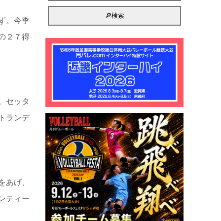
ず。今季
の２７得
。セッタ
トランデ
をあげ、
ンティー