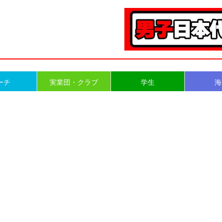
ーチ
実業団・クラブ
学生
海