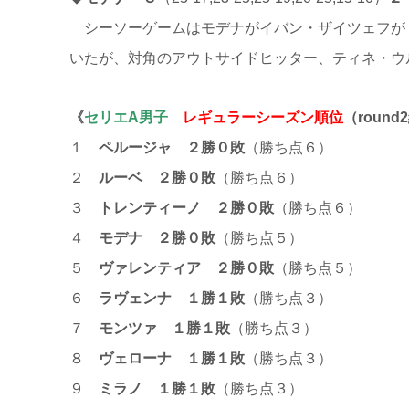
シーソーゲームはモデナがイバン・ザイツェフが
いたが、対角のアウトサイドヒッター、ティネ・ウ
《
セリエA男子
レギュラーシーズン順位
（roun
１
ペルージャ
２勝０敗
（勝ち点６）
２
ルーベ
２勝０敗
（勝ち点６）
３
トレンティーノ
２勝０敗
（勝ち点６）
４
モデナ ２勝０敗
（勝ち点５）
５
ヴァレンティア ２勝０敗
（勝ち点５）
６
ラヴェンナ １勝１敗
（勝ち点３）
７
モンツァ １勝１敗
（勝ち点３）
８
ヴェローナ １勝１敗
（勝ち点３）
９
ミラノ １勝１敗
（勝ち点３）