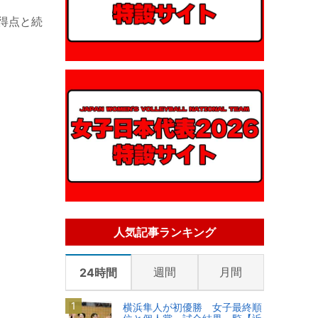
得点と続
人気記事ランキング
週間
月間
24時間
横浜隼人が初優勝 女子最終順