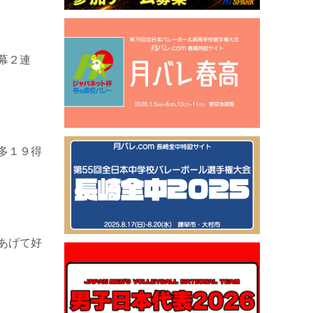
幕２連
多１９得
あげて好