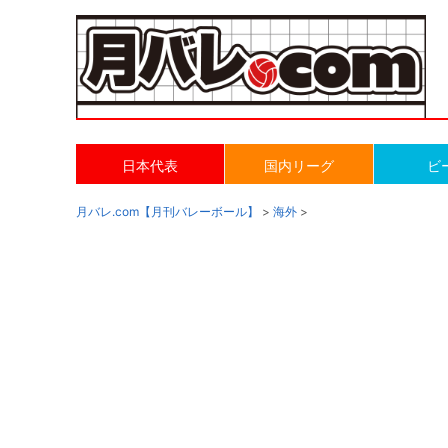
日本代表
国内リーグ
ビ
月バレ.com【月刊バレーボール】
>
海外
>