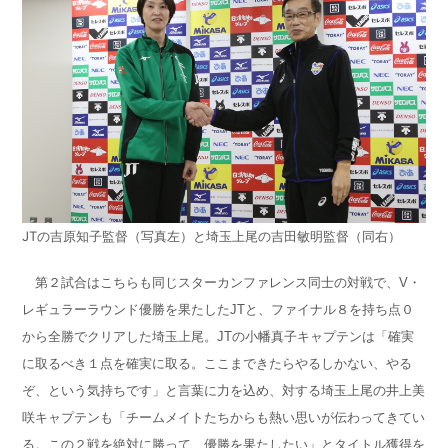
JTの吉原知子監督（写真左）と埼玉上尾の吉田敏明監督（同右）
第２試合はこちらも同じスターカンファレンス同士の対戦で、V・
レギュラーラウンド優勝を果たしたJTと、ファイナル８を持ち点０
から全勝でクリアした埼玉上尾。JTの小幡真子キャプテンは「確実
に取るべき１点を確実に取る。ここまできたらやるしかない、やる
ぞ、という気持ちです」と言葉に力を込め、対する埼玉上尾の井上美
咲キャプテンも「チームメイトたちからも熱い思いが伝わってきてい
る。この２戦を絶対に勝って、優勝を果たしたい」とタイトル獲得を