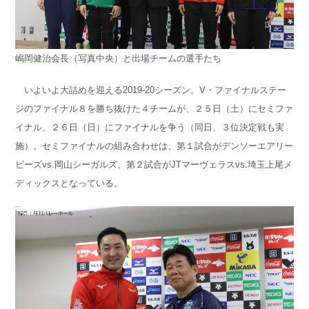
嶋岡健治会長（写真中央）と出場チームの選手たち
いよいよ大詰めを迎える2019-20シーズン。V・ファイナルステー
ジのファイナル８を勝ち抜けた４チームが、２５日（土）にセミファ
イナル、２６日（日）にファイナルを争う（同日、３位決定戦も実
施）。セミファイナルの組み合わせは、第１試合がデンソーエアリー
ビーズvs.岡山シーガルズ、第２試合がJTマーヴェラスvs.埼玉上尾メ
ディックスとなっている。