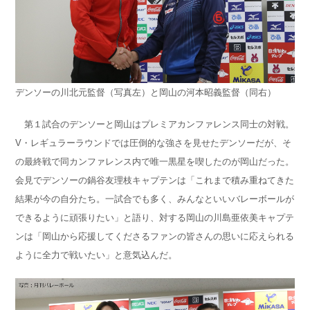
デンソーの川北元監督（写真左）と岡山の河本昭義監督（同右）
第１試合のデンソーと岡山はプレミアカンファレンス同士の対戦。
V・レギュラーラウンドでは圧倒的な強さを見せたデンソーだが、そ
の最終戦で同カンファレンス内で唯一黒星を喫したのが岡山だった。
会見でデンソーの鍋谷友理枝キャプテンは「これまで積み重ねてきた
結果が今の自分たち。一試合でも多く、みんなといいバレーボールが
できるように頑張りたい」と語り、対する岡山の川島亜依美キャプテ
ンは「岡山から応援してくださるファンの皆さんの思いに応えられる
ように全力で戦いたい」と意気込んだ。