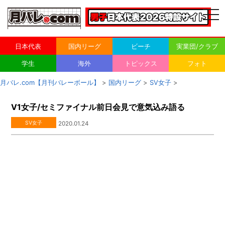
togg
navi
日本代表
国内リーグ
ビーチ
実業団/クラブ
学生
海外
トピックス
フォト
月バレ.com【月刊バレーボール】
>
国内リーグ
>
SV女子
>
V1女子/セミファイナル前日会見で意気込み語る
SV女子
2020.01.24