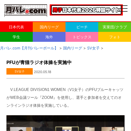
togg
navi
日本代表
国内リーグ
ビーチ
実業団/クラブ
学生
海外
トピックス
フォト
月バレ.com【月刊バレーボール】
>
国内リーグ
>
SV女子
>
PFUが青猫ラジオ体操を実施中
SV女子
2020.05.18
V.LEAGUE DIVISION1 WOMEN（V1女子）のPFUブルーキャッツ
がWEB会議ツール『ZOOM』を使用し、選手と参加者を交えてのオ
ンラインラジオ体操を実施している。