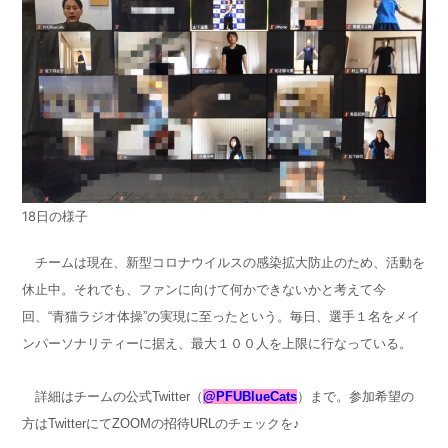
18日の様子
チームは現在、新型コロナウイルスの感染拡大防止のため、活動を
休止中。それでも、ファンに向けて何かできないかと考えて今
回、“青猫ラジオ体操”の実現に至ったという。毎日、選手１名をメイ
ンパーソナリティーに据え、最大１００人を上限に行なっている。
詳細はチームの公式Twitter（
@PFUBlueCats
）まで。参加希望の
方はTwitterにてZOOMの招待URLのチェックを♪