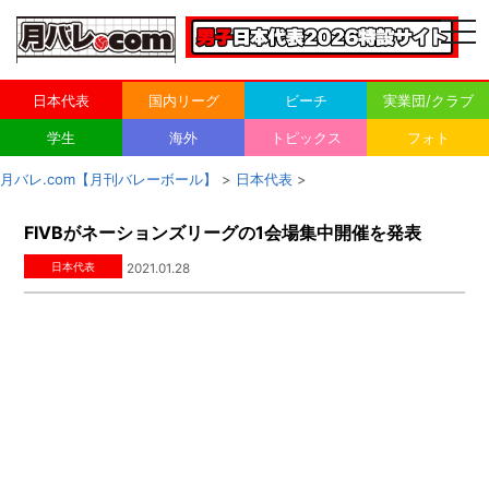
togg
navi
日本代表
国内リーグ
ビーチ
実業団/クラブ
学生
海外
トピックス
フォト
月バレ.com【月刊バレーボール】
>
日本代表
>
FIVBがネーションズリーグの1会場集中開催を発表
日本代表
2021.01.28