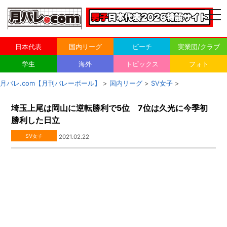
togg
navi
日本代表
国内リーグ
ビーチ
実業団/クラブ
学生
海外
トピックス
フォト
月バレ.com【月刊バレーボール】
>
国内リーグ
>
SV女子
>
埼玉上尾は岡山に逆転勝利で5位 7位は久光に今季初
勝利した日立
SV女子
2021.02.22