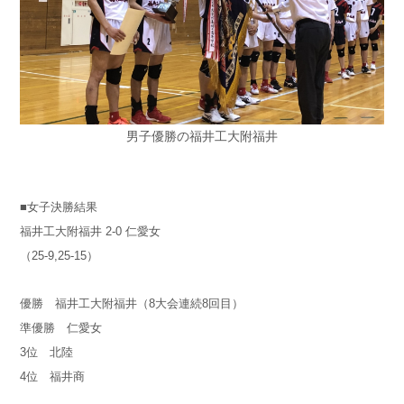
男子優勝の福井工大附福井
■女子決勝結果
福井工大附福井 2-0 仁愛女
（25-9,25-15）
優勝 福井工大附福井（8大会連続8回目）
準優勝 仁愛女
3位 北陸
4位 福井商