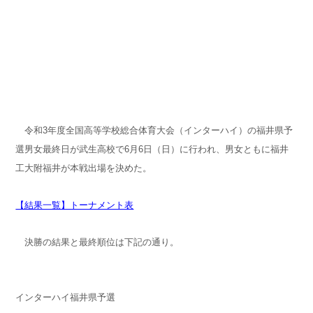
令和3年度全国高等学校総合体育大会（インターハイ）の福井県予
選男女最終日が武生高校で6月6日（日）に行われ、男女ともに福井
工大附福井が本戦出場を決めた。
【結果一覧】トーナメント表
決勝の結果と最終順位は下記の通り。
インターハイ福井県予選