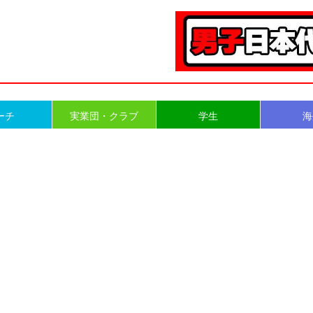
ーチ
実業団・クラブ
学生
海