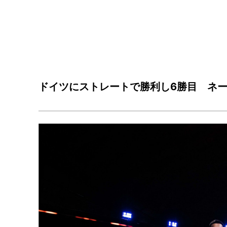
ドイツにストレートで勝利し6勝目 ネ