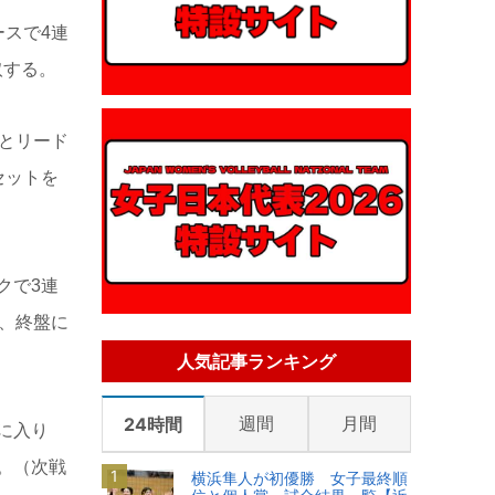
ースで4連
取する。
1とリード
セットを
クで3連
き、終盤に
人気記事ランキング
週間
月間
24時間
に入り
。（次戦
横浜隼人が初優勝 女子最終順