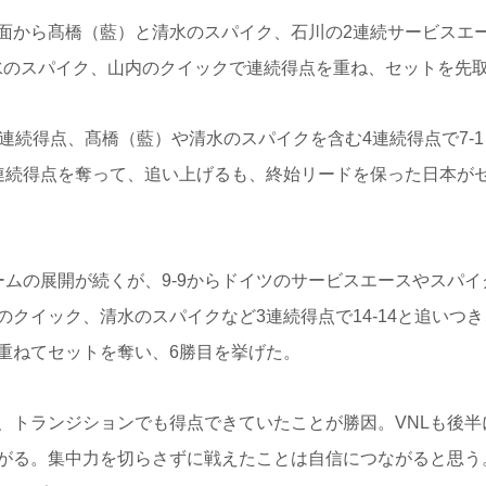
面から髙橋（藍）と清水のスパイク、石川の2連続サービスエ
清水のスパイク、山内のクイックで連続得点を重ね、セットを先
続得点、髙橋（藍）や清水のスパイクを含む4連続得点で7-
連続得点を奪って、追い上げるも、終始リードを保った日本が
ムの展開が続くが、9-9からドイツのサービスエースやスパイ
のクイック、清水のスパイクなど3連続得点で14-14と追いつ
重ねてセットを奪い、6勝目を挙げた。
トランジションでも得点できていたことが勝因。VNLも後半
ながる。集中力を切らさずに戦えたことは自信につながると思う