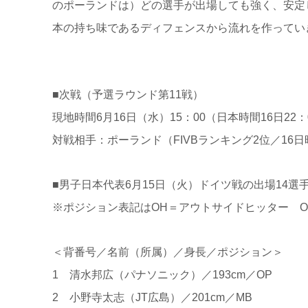
のポーランドは）どの選手が出場しても強く、安定
本の持ち味であるディフェンスから流れを作ってい
■次戦（予選ラウンド第11戦）
現地時間6月16日（水）15：00（日本時間16日22：
対戦相手：ポーランド（FIVBランキング2位／16
■男子日本代表6月15日（火）ドイツ戦の出場14選
※ポジション表記はOH＝アウトサイドヒッター O
＜背番号／名前（所属）／身長／ポジション＞
1 清水邦広（パナソニック）／193cm／OP
2 小野寺太志（JT広島）／201cm／MB