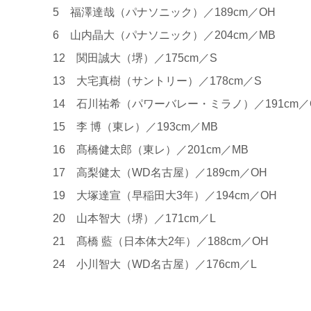
5 福澤達哉（パナソニック）／189cm／OH
6 山内晶大（パナソニック）／204cm／MB
12 関田誠大（堺）／175cm／S
13 大宅真樹（サントリー）／178cm／S
14 石川祐希（パワーバレー・ミラノ）／191cm
15 李 博（東レ）／193cm／MB
16 髙橋健太郎（東レ）／201cm／MB
17 高梨健太（WD名古屋）／189cm／OH
19 大塚達宣（早稲田大3年）／194cm／OH
20 山本智大（堺）／171cm／L
21 髙橋 藍（日本体大2年）／188cm／OH
24 小川智大（WD名古屋）／176cm／L