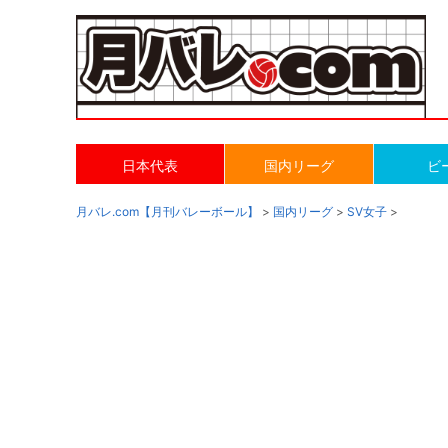
日本代表
国内リーグ
ビ
月バレ.com【月刊バレーボール】
>
国内リーグ
>
SV女子
>