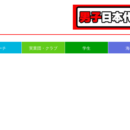
ーチ
実業団・クラブ
学生
海