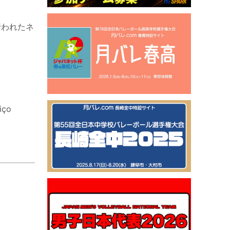
行われたネ
iço
）