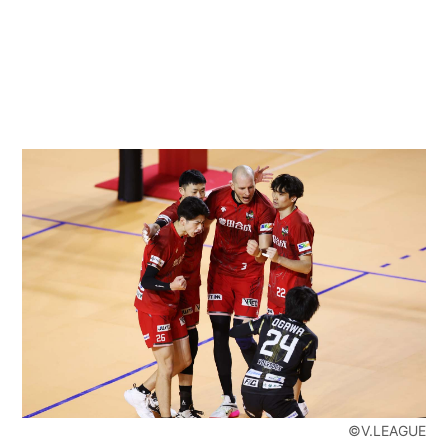
©︎V.LEAGUE