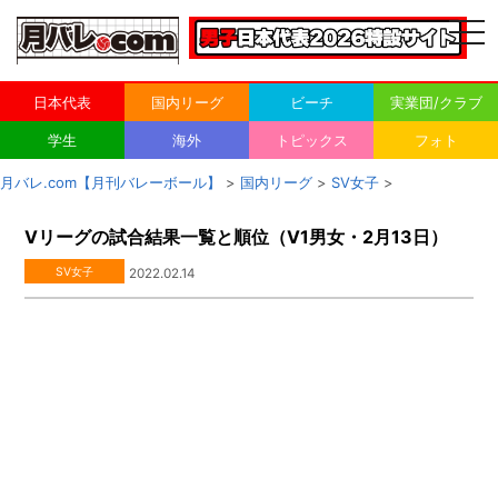
togg
navi
日本代表
国内リーグ
ビーチ
実業団/クラブ
学生
海外
トピックス
フォト
月バレ.com【月刊バレーボール】
>
国内リーグ
>
SV女子
>
Vリーグの試合結果一覧と順位（V1男女・2月13日）
SV女子
2022.02.14