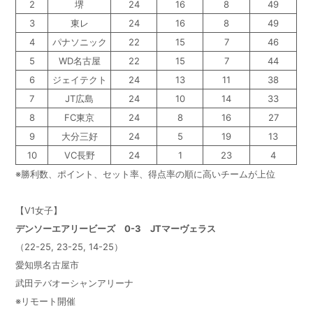
2
堺
24
16
8
49
3
東レ
24
16
8
49
4
パナソニック
22
15
7
46
5
WD名古屋
22
15
7
44
6
ジェイテクト
24
13
11
38
7
JT広島
24
10
14
33
8
FC東京
24
8
16
27
9
大分三好
24
5
19
13
10
VC長野
24
1
23
4
※勝利数、ポイント、セット率、得点率の順に高いチームが上位
【V1女子】
デンソーエアリービーズ 0-3 JTマーヴェラス
（22-25, 23-25, 14-25）
愛知県名古屋市
武田テバオーシャンアリーナ
※リモート開催