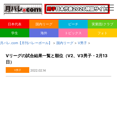
togg
navi
日本代表
国内リーグ
ビーチ
実業団/クラブ
学生
海外
トピックス
フォト
月バレ.com【月刊バレーボール】
>
国内リーグ
>
V男子
>
Vリーグの試合結果一覧と順位（V2、V3男子・2月13
日）
V男子
2022.02.14