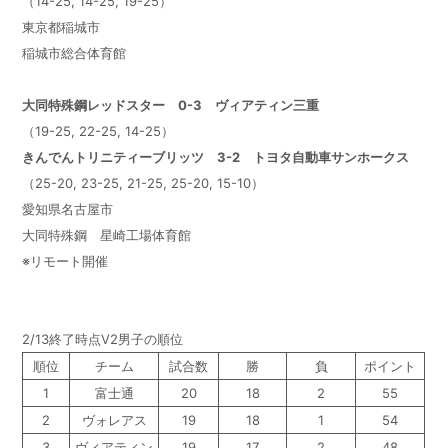
（14-25, 14-25, 19-25）
東京都稲城市
稲城市総合体育館
大同特殊鋼レッドスター 0-3 ヴィアティン三重
（19-25, 22-25, 14-25）
きんでんトリニティーブリッツ 3-2 トヨタ自動車サンホークス
（25-20, 23-25, 21-25, 25-20, 15-10）
愛知県名古屋市
大同特殊鋼 星崎工場体育館
※リモート開催
2/13終了時点V2男子の順位
順位
チーム
試合数
勝
負
ポイント
1
富士通
20
18
2
55
2
ヴォレアス
19
18
1
54
3
ヴィアティン
19
17
2
48