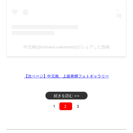
中元南(@minami.nakamoto)がシェアした投稿
【次ページ】中元南、上坂将輝フォトギャラリー
続きを読む >>
1
2
3