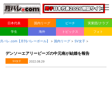
togg
navi
日本代表
国内リーグ
ビーチ
実業団/クラブ
学生
海外
トピックス
フォト
月バレ.com【月刊バレーボール】
>
国内リーグ
>
SV女子
>
デンソーエアリービーズの中元南が結婚を報告
SV女子
2022.08.29