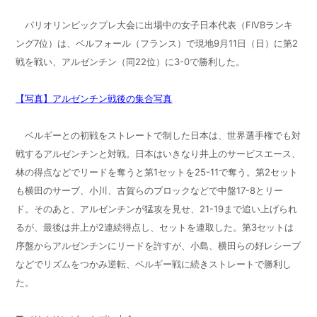
パリオリンピックプレ大会に出場中の女子日本代表（FIVBランキ
ング7位）は、ベルフォール（フランス）で現地9月11日（日）に第2
戦を戦い、アルゼンチン（同22位）に3-0で勝利した。
【写真】アルゼンチン戦後の集合写真
ベルギーとの初戦をストレートで制した日本は、世界選手権でも対
戦するアルゼンチンと対戦。日本はいきなり井上のサービスエース、
林の得点などでリードを奪うと第1セットを25-11で奪う。第2セット
も横田のサーブ、小川、古賀らのブロックなどで中盤17-8とリー
ド。そのあと、アルゼンチンが猛攻を見せ、21-19まで追い上げられ
るが、最後は井上が2連続得点し、セットを連取した。第3セットは
序盤からアルゼンチンにリードを許すが、小島、横田らの好レシーブ
などでリズムをつかみ逆転、ベルギー戦に続きストレートで勝利し
た。