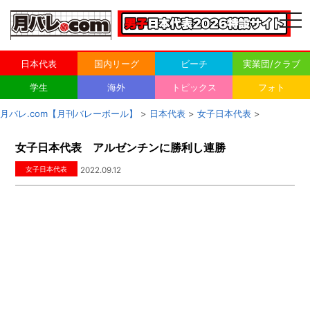
togg
navi
日本代表
国内リーグ
ビーチ
実業団/クラブ
学生
海外
トピックス
フォト
月バレ.com【月刊バレーボール】
>
日本代表
>
女子日本代表
>
女子日本代表 アルゼンチンに勝利し連勝
女子日本代表
2022.09.12