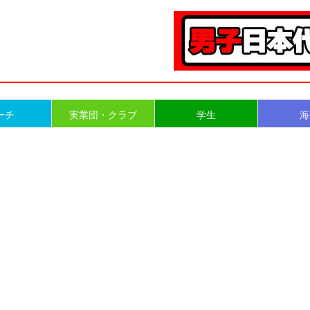
ーチ
実業団・クラブ
学生
海