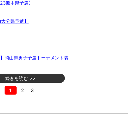
23熊本県予選】
3大分県予選】
】岡山県男子予選トーナメント表
続きを読む >>
1
2
3