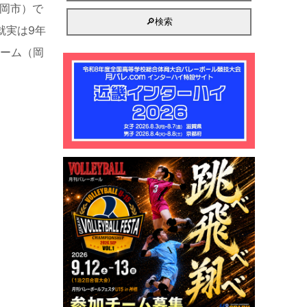
岡市）で
就実は9年
チーム（岡