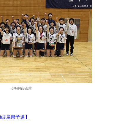
女子優勝の就実
3岐阜県予選】