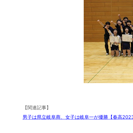
【関連記事】
男子は県立岐阜商、女子は岐阜一が優勝【春高202