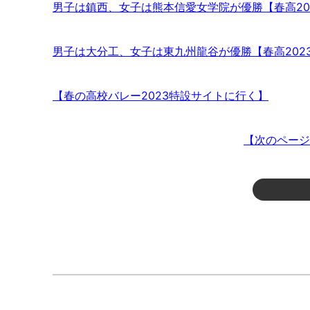
男子は鎮西、女子は熊本信愛女学院が優勝【春高20
男子は大分工、女子は東九州龍谷が優勝【春高202
【春の高校バレー2023特設サイトに行く】
【次のページ