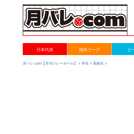
日本代表
国内リーグ
ビ
月バレ.com【月刊バレーボール】
>
学生
>
高校生
>