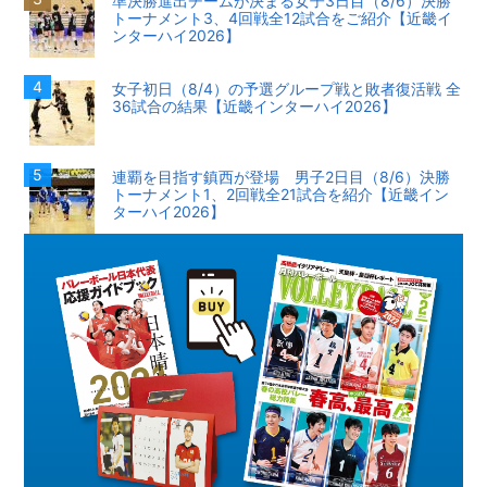
準決勝進出チームが決まる女子3日目（8/6）決勝
トーナメント3、4回戦全12試合をご紹介【近畿イ
ンターハイ2026】
女子初日（8/4）の予選グループ戦と敗者復活戦 全
36試合の結果【近畿インターハイ2026】
連覇を目指す鎮西が登場 男子2日目（8/6）決勝
トーナメント1、2回戦全21試合を紹介【近畿イン
ターハイ2026】