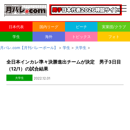
togg
navi
日本代表
国内リーグ
ビーチ
実業団/クラブ
学生
海外
トピックス
フォト
月バレ.com【月刊バレーボール】
>
学生
>
大学生
>
全日本インカレ準々決勝進出チームが決定 男子3日目
（12/1）の試合結果
大学生
2022.12.01