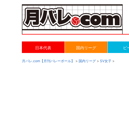
日本代表
国内リーグ
ビ
月バレ.com【月刊バレーボール】
>
国内リーグ
>
SV女子
>