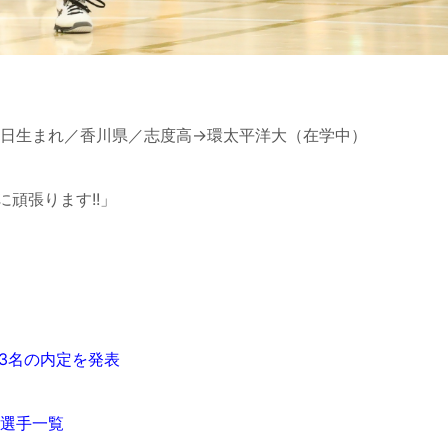
0月8日生まれ／香川県／志度高→環太平洋大（在学中）
頑張ります!!」
3名の内定を発表
賞選手一覧