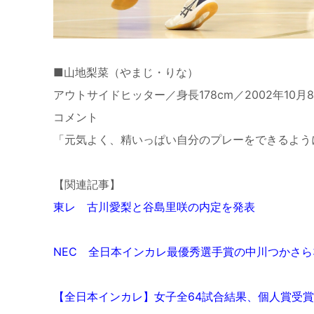
■山地梨菜（やまじ・りな）
アウトサイドヒッター／身長178cm／2002年1
コメント
「元気よく、精いっぱい自分のプレーをできるように
【関連記事】
東レ 古川愛梨と谷島里咲の内定を発表
NEC 全日本インカレ最優秀選手賞の中川つかさら
【全日本インカレ】女子全64試合結果、個人賞受