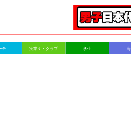
ーチ
実業団・クラブ
学生
海