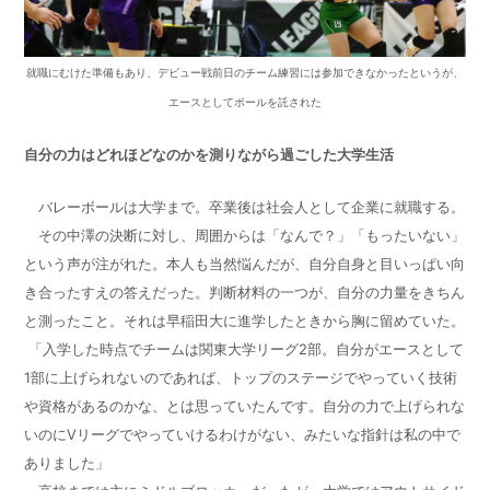
就職にむけた準備もあり、デビュー戦前日のチーム練習には参加できなかったというが、
エースとしてボールを託された
自分の力はどれほどなのかを測りながら過ごした大学生活
バレーボールは大学まで。卒業後は社会人として企業に就職する。
その中澤の決断に対し、周囲からは「なんで？」「もったいない」
という声が注がれた。本人も当然悩んだが、自分自身と目いっぱい向
き合ったすえの答えだった。判断材料の一つが、自分の力量をきちん
と測ったこと。それは早稲田大に進学したときから胸に留めていた。
「入学した時点でチームは関東大学リーグ2部。自分がエースとして
1部に上げられないのであれば、トップのステージでやっていく技術
や資格があるのかな、とは思っていたんです。自分の力で上げられな
いのにVリーグでやっていけるわけがない、みたいな指針は私の中で
ありました」