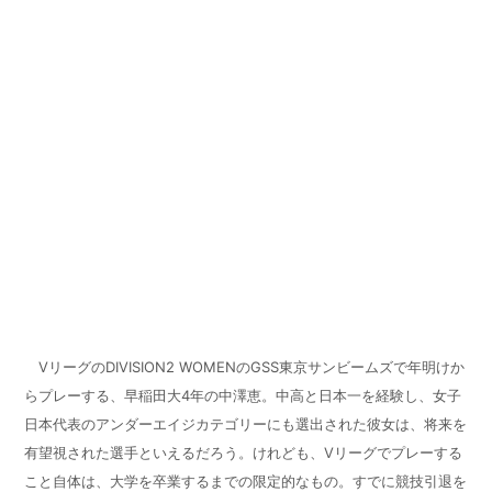
VリーグのDIVISION2 WOMENのGSS東京サンビームズで年明けか
らプレーする、早稲田大4年の中澤恵。中高と日本一を経験し、女子
日本代表のアンダーエイジカテゴリーにも選出された彼女は、将来を
有望視された選手といえるだろう。けれども、Vリーグでプレーする
こと自体は、大学を卒業するまでの限定的なもの。すでに競技引退を