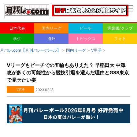
togg
navi
日本代表
国内リーグ
ビーチ
実業団/クラブ
学生
海外
トピックス
フォト
月バレ.com【月刊バレーボール】
>
国内リーグ
>
V男子
>
Vリーグもビーチでの五輪もありえた？ 早稲田大 中澤
恵が多くの可能性から競技引退を選んだ理由とGSS東京
で見せたい姿
V男子
2023.02.18