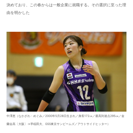
決めており、この春からは一般企業に就職する。その選択に至った理
由を明かした
中澤恵（なかざわ・めぐみ／2000年5月28日生まれ／身長172㎝／最高到達点295㎝／金
蘭会高〔大阪〕→早稲田大、GSS東京サンビームズ／アウトサイドヒッター）