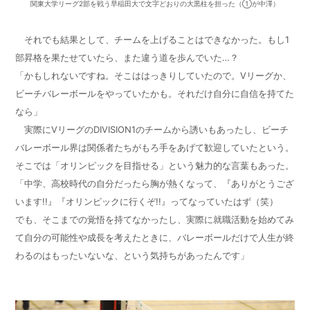
関東大学リーグ2部を戦う早稲田大で文字どおりの大黒柱を担った（①が中澤）
それでも結果として、チームを上げることはできなかった。もし1
部昇格を果たせていたら、また違う道を歩んでいた…？
「かもしれないですね。そこははっきりしていたので。Vリーグか、
ビーチバレーボールをやっていたかも。それだけ自分に自信を持てた
なら」
実際にVリーグのDIVISION1のチームから誘いもあったし、ビーチ
バレーボール界は関係者たちがもろ手をあげて歓迎していたという。
そこでは「オリンピックを目指せる」という魅力的な言葉もあった。
「中学、高校時代の自分だったら胸が熱くなって、『ありがとうござ
います!!』『オリンピックに行くぞ!!』ってなっていたはず（笑）
でも、そこまでの覚悟を持てなかったし、実際に就職活動を始めてみ
て自分の可能性や成長を考えたときに、バレーボールだけで人生が終
わるのはもったいないな、という気持ちがあったんです」