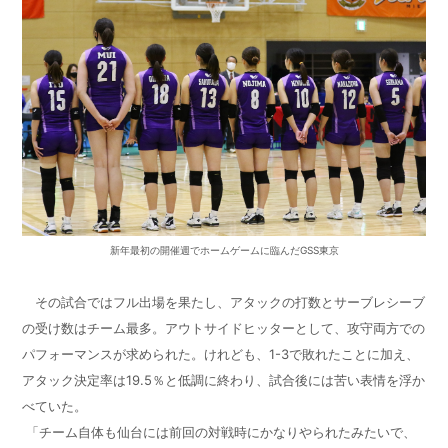
新年最初の開催週でホームゲームに臨んだGSS東京
その試合ではフル出場を果たし、アタックの打数とサーブレシーブ
の受け数はチーム最多。アウトサイドヒッターとして、攻守両方での
パフォーマンスが求められた。けれども、1-3で敗れたことに加え、
アタック決定率は19.5％と低調に終わり、試合後には苦い表情を浮か
べていた。
「チーム自体も仙台には前回の対戦時にかなりやられたみたいで、