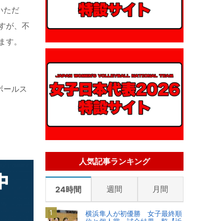
いただ
すが、不
ます。
ボールス
人気記事ランキング
週間
月間
24時間
横浜隼人が初優勝 女子最終順