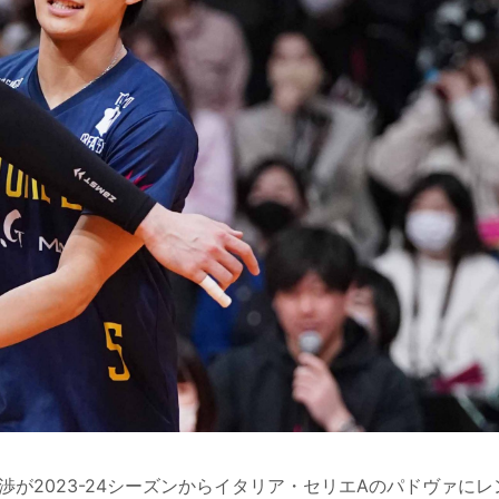
渉が
2023-24
シーズンからイタリア・セリエ
A
のパドヴァにレ