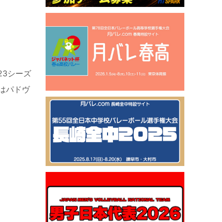
23
シーズ
はパドヴ