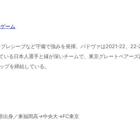
ムゲーム
ーブレシーブなど守備で強みを発揮。パドヴァは
2021-22
、
22-
ている日本人選手と縁が深いチームで、東京グレートベアーズ
ップを締結している。
県出身／東福岡高
→
中央大
→FC
東京