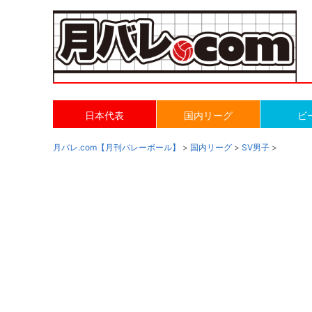
日本代表
国内リーグ
ビ
月バレ.com【月刊バレーボール】
>
国内リーグ
>
SV男子
>