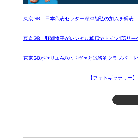
東京GB 日本代表セッター深津旭弘の加入を発表
東京GB 野瀬将平がレンタル移籍でドイツ1部リー
東京GBがセリエAのパドヴァと戦略的クラブパー
【フォトギャラリー】