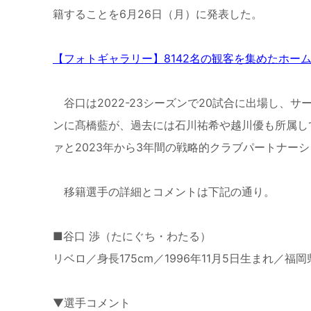
籍することを
6
月
26
日（月）に発表した。
【フォトギャラリー】8142名の観客を集めたホー
谷口は
2022-23
シーズンで
20
試合に出場し、サ
ンに髙橋藍が、過去には石川祐希や越川優も所属し
ァと
2023
年から
3
年間の戦略的クラブパートナーシ
移籍選手の詳細とコメントは下記の通り。
■谷口 渉（たにぐち・わたる）
リベロ／身長
175cm
／
1996
年
11
月
5
日生まれ／福岡
▼
選手コメント