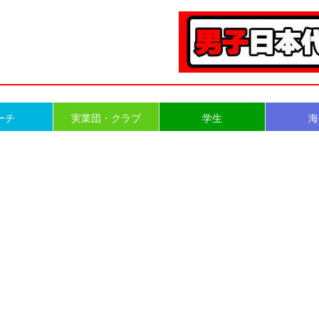
ーチ
実業団・クラブ
学生
海