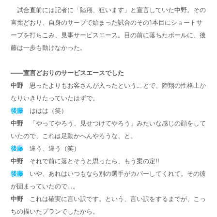
試合直前には記者に「陸翔、狙います」と宣言していた中野。その
言葉どおり、自身のサーブで始まった試合のその
1
本目にショートサ
ーブを打ちこみ、見事サービスエース。目の前に落ちたボールに、後
藤は一歩も動けなかった。
――宣言どおりのサービスエースでした
中野
思ったよりもお客さんが入ったということで、陸翔の性格上か
なりいきりたっていたはずで。
後藤
ははは（笑）
中野
「やってやろう、見せつけてやろう」みたいな感じの顔をして
いたので、これは足動かへんやろうな、と。
後藤
違う、違う（笑）
中野
それで前に落とそうと思ったら、もう案の定
!!
後藤
いや、あれはいつもなら別の選手がカバーしてくれて。その彼
が固まっていたので…。
中野
これは確実に言い訳です。という、言い訳をするまでが、こっ
ちの描いたプランでしたから。