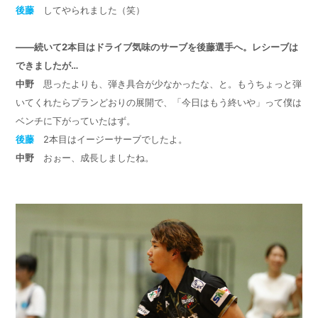
後藤
してやられました（笑）
――続いて
2
本目はドライブ気味のサーブを後藤選手へ。レシーブは
できましたが…
中野
思ったよりも、弾き具合が少なかったな、と。もうちょっと弾
いてくれたらプランどおりの展開で、「今日はもう終いや」って僕は
ベンチに下がっていたはず。
後藤
2
本目はイージーサーブでしたよ。
中野
おぉー、成長しましたね。