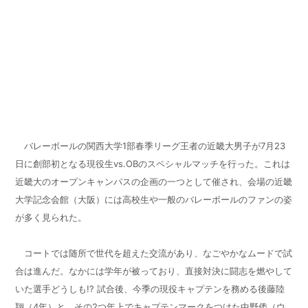
バレーボールの関西大学
1
部春季リーグ王者の近畿大男子が
7
月
23
日に創部初となる現役生
vs.OB
のスペシャルマッチを行った。これは
近畿大のオープンキャンパスの企画の一つとして催され、会場の近畿
大学記念会館（大阪）には高校生や一般のバレーボールのファンの姿
が多く見られた。
コートでは随所で世代を超えた交流があり、なごやかなムードで試
合は進んだ。なかには学年が被っており、直接対決に闘志を燃やして
いた選手どうしも
!?
試合後、今季の現役キャプテンを務める後藤陸
翔（
4
年）と、その
2
つ年上でキャプテンマークをつけた中野倭（ウ