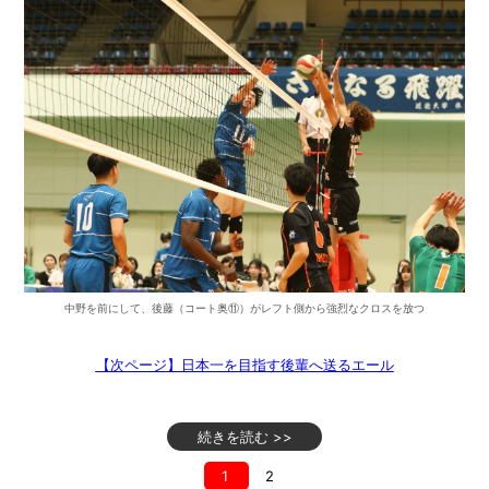
中野を前にして、後藤（コート奥⑪）がレフト側から強烈なクロスを放つ
【次ページ】日本一を目指す後輩へ送るエール
続きを読む >>
1
2