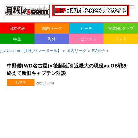
togg
navi
日本代表
国内リーグ
ビーチ
実業団/クラブ
学生
海外
トピックス
フォト
月バレ.com【月刊バレーボール】
>
国内リーグ
>
SV男子
>
中野倭(WD名古屋)×後藤陸翔 近畿大の現役vs.OB戦を
終えて新旧キャプテン対談
SV男子
2023.08.14