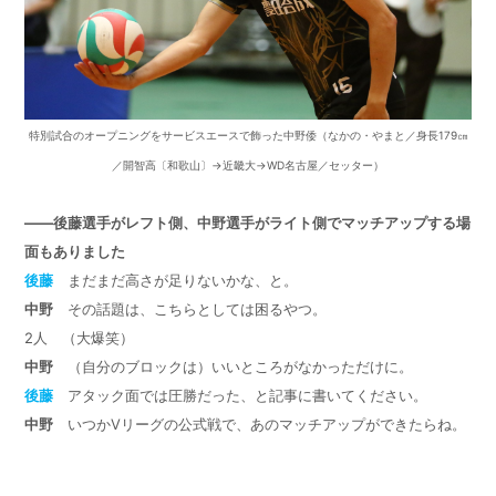
特別試合のオープニングをサービスエースで飾った中野倭（なかの・やまと／身長179㎝
／開智高〔和歌山〕→近畿大→WD名古屋／セッター）
――後藤選手がレフト側、中野選手がライト側でマッチアップする場
面もありました
後藤
まだまだ高さが足りないかな、と。
中野
その話題は、こちらとしては困るやつ。
2
人 （大爆笑）
中野
（自分のブロックは）いいところがなかっただけに。
後藤
アタック面では圧勝だった、と記事に書いてください。
中野
いつか
V
リーグの公式戦で、あのマッチアップができたらね。