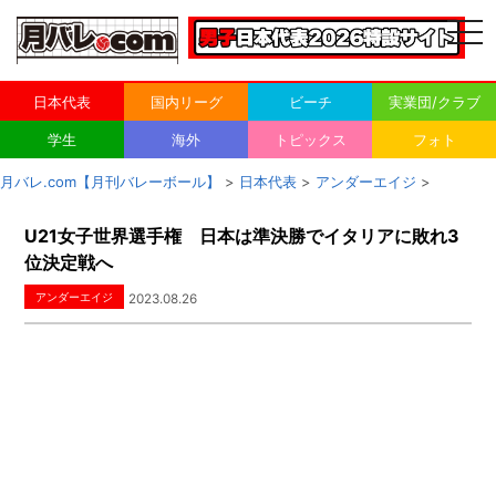
togg
navi
日本代表
国内リーグ
ビーチ
実業団/クラブ
学生
海外
トピックス
フォト
月バレ.com【月刊バレーボール】
>
日本代表
>
アンダーエイジ
>
U21女子世界選手権 日本は準決勝でイタリアに敗れ3
位決定戦へ
アンダーエイジ
2023.08.26