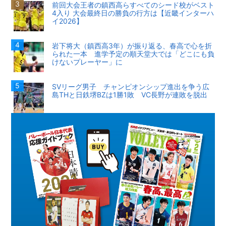
前回大会王者の鎮西高らすべてのシード校がベスト
4入り 大会最終日の勝負の行方は【近畿インターハ
イ2026】
岩下将大（鎮西高3年）が振り返る、春高で心を折
られた一本 進学予定の順天堂大では「どこにも負
けないプレーヤー」に
SVリーグ男子 チャンピオンシップ進出を争う広
島THと日鉄堺BZは1勝1敗 VC長野が連敗を脱出