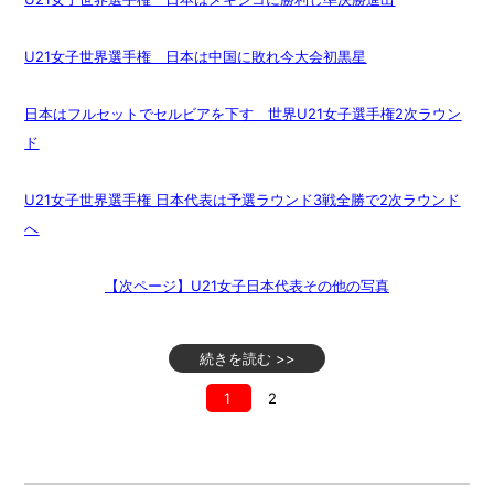
U21女子世界選手権 日本は中国に敗れ今大会初黒星
日本はフルセットでセルビアを下す 世界U21女子選手権2次ラウン
ド
U21女子世界選手権 日本代表は予選ラウンド3戦全勝で2次ラウンド
へ
【次ページ】U21女子日本代表その他の写真
続きを読む >>
1
2