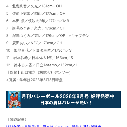
4 北窓絢音／久光／181cm／OH
5 佐伯亜魅加／岡山／177cm／OH
6 本田 凛／筑波大2年／177cm／MB
7 深澤めぐみ／久光／176cm／OH
8 深澤つぐみ／東レ／176cm／OP ※キャプテン
9 廣田あい／NEC／173cm／OH
10 加地春花／トヨタ車体／173cm／S
11 岩本沙希／日本体大1年／163cm／S
12 德本歩未香／日立Astemo／152cm／L
【監督】山口祐之（株式会社デンソー）
※所属・学年は2023年8月8日時点
【関連記事】
U21女子世界選手権 日本はメキシコに勝利し準決勝進出