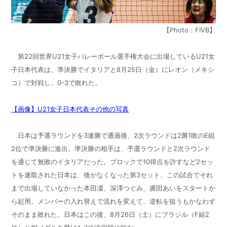
【Photo：FIVB】
第22回世界U21女子バレーボール選手権大会に出場しているU21女
子日本代表は、準決勝でイタリアと8月25日（金）にレオン（メキシ
コ）で対戦し、0-3で敗れた。
【画像】U21女子日本代表その他の写真
日本は予選ラウンドを3連勝で通過後、2次ラウンドは2勝1敗のE組
2位で準決勝に進出。準決勝の相手は、予選ラウンドと2次ラウンド
を通じて無敗のイタリアだった。ブロックで10得点を許すなど2セッ
トを連取された日本は、後がなくなった第3セット、この試合でそれ
まで出場していなかった本田凜、深澤つぐみ、廣田あいをスタートか
ら起用。メンバーの入れ替えで流れを変えて、逆転を狙うもかなわず
そのまま敗れた。日本はこの後、8月26日（土）にブラジル（F組2