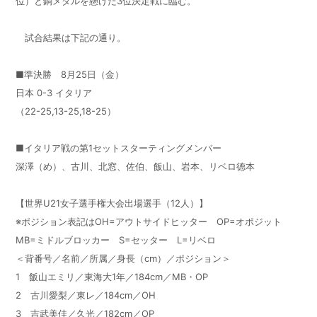
位）と銅メダルを懸けた3位決定戦に臨む。
試合結果は下記の通り。
■準決勝 8月25日（金）
日本 0-3 イタリア
（22-25,13-25,18-25）
■イタリア戦の第1セットスターティングメンバー
深澤（め）、古川、北窓、佐伯、飯山、岩本、リベロ德本
【世界U21女子選手権大会出場選手（12人）】
※ポジション表記はOH=アウトサイドヒッター OP=オポジット
MB=ミドルブロッカー S=セッター L=リベロ
＜背番号／名前／所属／身長（cm）／ポジション＞
1 飯山エミリ／東海大1年／184cm／MB・OP
2 古川愛梨／東レ／184cm／OH
3 吉武美佳／久光／182cm／OP