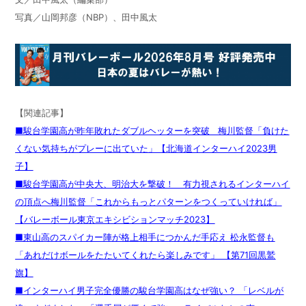
写真／山岡邦彦（
NBP
）、田中風太
【関連記事】
■駿台学園高が昨年敗れたダブルヘッターを突破 梅川監督「負けた
くない気持ちがプレーに出ていた」【北海道インターハイ2023男
子】
■駿台学園高が中央大、明治大を撃破！ 有力視されるインターハイ
の頂点へ梅川監督「これからもっとパターンをつくっていければ」
【バレーボール東京エキシビションマッチ2023】
■東山高のスパイカー陣が格上相手につかんだ手応え 松永監督も
「あれだけボールをたたいてくれたら楽しみです」 【第71回黒鷲
旗】
■インターハイ男子完全優勝の駿台学園高はなぜ強い？ 「レベルが