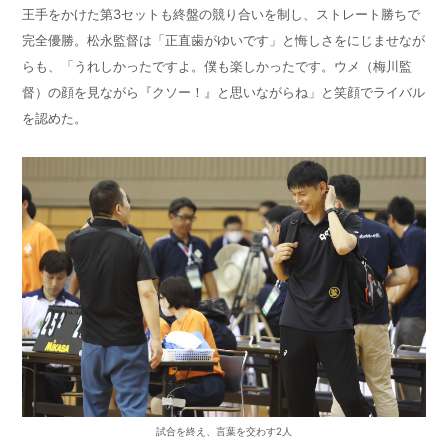
王手をかけた第
3
セットも終盤の競り合いを制し、ストレート勝ちで
完全優勝。松永監督は「正直歯がゆいです」と悔しさをにじませなが
らも、「うれしかったですよ。僕も楽しかったです。ウメ（梅川監
督）の顔を見ながら『クソー！』と思いながらね」と笑顔でライバル
を認めた。
試合を終え、言葉を交わす2人