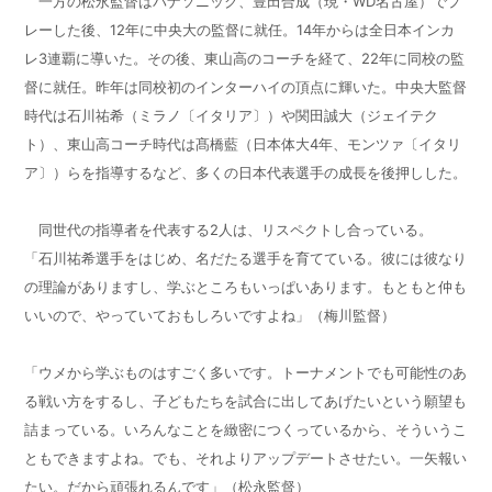
一方の松永監督はパナソニック、豊田合成（現・
WD
名古屋）でプ
レーした後、
12
年に中央大の監督に就任。
14
年からは全日本インカ
レ
3
連覇に導いた。その後、東山高のコーチを経て、
22
年に同校の監
督に就任。昨年は同校初のインターハイの頂点に輝いた。中央大監督
時代は石川祐希（ミラノ〔イタリア〕）や関田誠大（ジェイテク
ト）、東山高コーチ時代は髙橋藍（日本体大
4
年、モンツァ〔イタリ
ア〕）らを指導するなど、多くの日本代表選手の成長を後押しした。
同世代の指導者を代表する
2
人は、リスペクトし合っている。
「石川祐希選手をはじめ、名だたる選手を育てている。彼には彼なり
の理論がありますし、学ぶところもいっぱいあります。もともと仲も
いいので、やっていておもしろいですよね」（梅川監督）
「ウメから学ぶものはすごく多いです。トーナメントでも可能性のあ
る戦い方をするし、子どもたちを試合に出してあげたいという願望も
詰まっている。いろんなことを緻密につくっているから、そういうこ
ともできますよね。でも、それよりアップデートさせたい。一矢報い
たい。だから頑張れるんです」（松永監督）