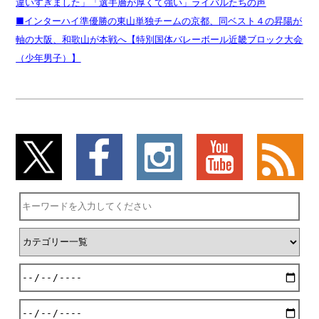
違いすぎました」「選手層が厚くて強い」ライバルたちの声
■インターハイ準優勝の東山単独チームの京都、同ベスト４の昇陽が
軸の大阪、和歌山が本戦へ【特別国体バレーボール近畿ブロック大会
（少年男子）】