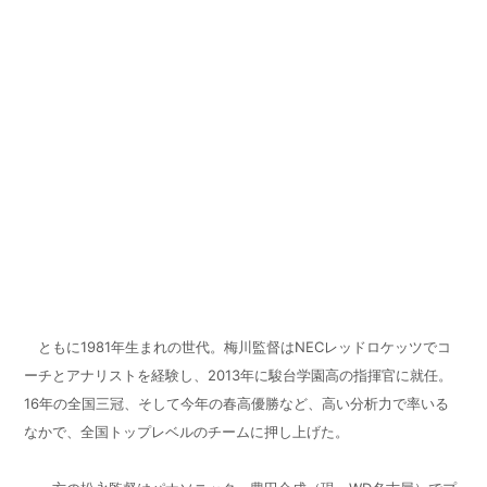
ともに
1981
年生まれの世代。梅川監督は
NEC
レッドロケッツでコ
ーチとアナリストを経験し、
2013
年に駿台学園高の指揮官に就任。
16
年の全国三冠、そして今年の春高優勝など、高い分析力で率いる
なかで、全国トップレベルのチームに押し上げた。