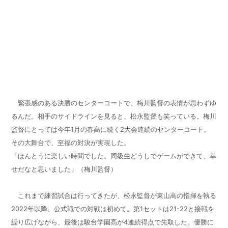
緊張感のある決勝のセンターコートで、梅川監督の表情が思わずゆ
るんだ。相手のサイドラインを見ると、松永監督も笑っている。梅川
監督にとっては今年
1
月の春高に続く
2
大会連続のセンターコート。
その大舞台で、至福の対決が実現した。
「ほんとうに楽しい時間でした。同級生どうしでゲームができて、幸
せだなと思いました」（梅川監督）
これまで練習試合は行ってきたが、松永監督が東山高の指揮を執る
2022
年以降、公式戦での対戦は初めて。第
1
セットは
21-22
と接戦を
繰り広げながら、最後は駿台学園高が
4
連続得点で先取した。優勝に