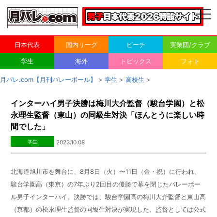
togg
navi
日本代表
国内リーグ
ビーチ
実業団/クラブ
学生
海外
トピックス
フォト
月バレ.com【月刊バレーボール】
>
学生
>
高校生
>
インターハイ男子決勝は梅川大介監督（駿台学園）と松
永理生監督（東山）の同級生対決「ほんとうに楽しい時
間でした」
学生
2023.10.08
北海道旭川市を舞台に、
8
月
8
日（火）〜
11
日（金・祝）に行われ、
駿台学園高（東京）の
7
年ぶり
2
回目の優勝で幕を閉じたバレーボー
ル男子インターハイ。決勝では、駿台学園高の梅川大介監督と東山高
（京都）の松永理生監督の同級生対決が実現した。監督としては公式