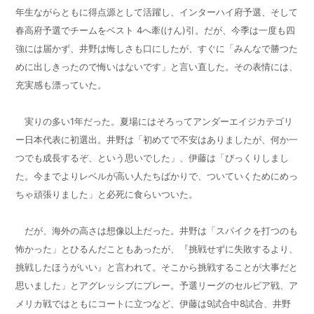
年生ながらともに得点源として活躍し、インターハイ府予選、そして
春高府予選でチームをベスト
4
へ
牽
(けん)引。だが、今季は一度も四
強には届かず、井野は悔しさも口にしたが、すぐに「みんなで勝つた
めに出しきったので悔いはないです」と言い直した。その表情には、
充実感も漂っていた。
実りの多い1年だった。夏場にはそろってアンダーエイジカテゴリ
ー日本代表に初選出。井野は「初めてで不安はありましたが、何か一
つでも成長するぞ、という思いでした」、伊藤は「びっくりしまし
た。今までよりレベルが高い人たちばかりで、ついていくためにめっ
ちゃ頑張りました」と必死に食らいついた。
だが、海外の高さは想像以上だった。井野は「スパイクを打つのも
怖かった」とひるんだこともあったが、『挑戦せずに失敗するより、
挑戦したほうがいい』と言われて。そこから挑戦することが大事だと
思いました」とアグレッシブにプレー。予選リーグのセルビア戦、ア
メリカ戦ではともにコートに立つなど、伊藤は9試合中8試合、井野