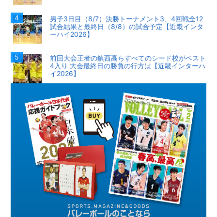
男子3日目（8/7）決勝トーナメント3、4回戦全12
試合結果と最終日（8/8）の試合予定【近畿インタ
ーハイ2026】
前回大会王者の鎮西高らすべてのシード校がベスト
4入り 大会最終日の勝負の行方は【近畿インターハ
イ2026】