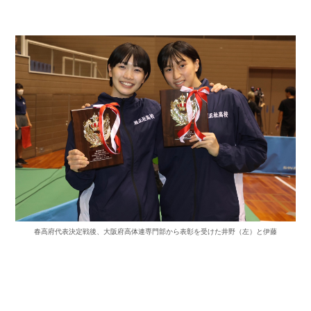
春高府代表決定戦後、大阪府高体連専門部から表彰を受けた井野（左）と伊藤