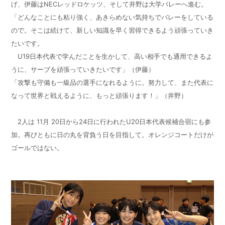
げ、伊藤はNECレッドロケッツ、そして井野は大学バレーへ進む。
「どんなことにも粘り強く、あきらめない気持ちでバレーをしている
ので。そこは続けて、新しい知識を早く習得できるよう頑張っていき
たいです。
U19日本代表で学んだことを生かして、高い相手でも通用できるよ
うに、サーブを頑張っていきたいです」（伊藤）
「攻撃も守備も一級品の選手になれるように。努力して、また代表に
なって世界と戦えるように、もっと頑張ります！」（井野）
2人は 11月
20
日から24日に行われたU20日本代表候補合宿にも参
加。再びともに日の丸を背負う日を目指して。オレンジコートだけが
ゴールではない。