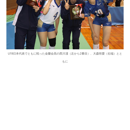
U19日本代表でともに戦った金蘭会高の西川凜（左から2番目）、大森咲愛（右端）とと
もに