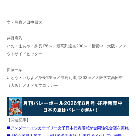
文・写真／田中風太
井野麻彩
いの・まあや／身長176㎝／最高到達点290㎝／相愛中（大阪）／ア
ウトサイドヒッター
伊藤一葉
いとう・いちよ／身長179㎝／最高到達点303㎝／大阪学芸高附中
（大阪）／ミドルブロッカー
【関連記事】
■アンダーエイジカテゴリー女子日本代表候補が合同強化合宿を実施
■U19女子日本代表 世界U19選手権3位決定戦でイタリアに惜敗