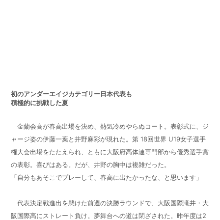
初のアンダーエイジカテゴリー日本代表も
積極的に挑戦した夏
金蘭会高が春高出場を決め、熱気冷めやらぬコート。表彰式に、ジ
ャージ姿の伊藤一葉と井野麻彩が現れた。第
18
回世界
U19
女子選手
権大会出場をたたえられ、ともに大阪府高体連専門部から優秀選手賞
の表彰。喜びはある。だが、井野の胸中は複雑だった。
「自分もあそこでプレーして、春高に出たかったな、と思います」
代表決定戦進出を懸けた前週の決勝ラウンドで、大阪国際滝井・大
阪国際高にストレート負け。夢舞台への道は閉ざされた。昨年度は2