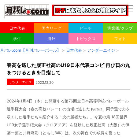
togg
navi
日本代表
国内リーグ
ビーチ
実業団/クラブ
学生
海外
トピックス
フォト
月バレ.com【月刊バレーボール】
>
日本代表
>
アンダーエイジ
>
春高を逃した履正社高のU19日本代表コンビ 再び日の丸
をつけるときを目指して
アンダーエイジ
2023.12.20
2024年1月4日（木）に開幕する第76回全日本高等学校バレーボール
選手権大会（春の高校バレー）の出場は逃したものの、同予選で力を
尽くした選手たちを紹介する「次の勝者たち」。今夏の第
18
回世界
U19
女子選手権大会（クロアチア）を経験した履正社高（大阪）の伊
藤一葉と井野麻彩（ともに3年）は、次の舞台での成長を誓った