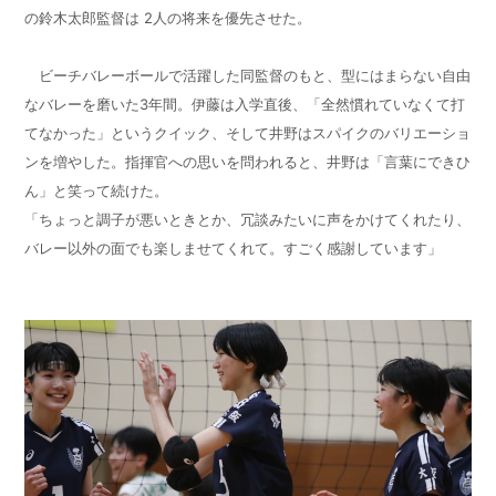
の鈴木太郎監督は 2人の将来を優先させた。
ビーチバレーボールで活躍した同監督のもと、型にはまらない自由
なバレーを磨いた3年間。伊藤は入学直後、「全然慣れていなくて打
てなかった」というクイック、そして井野はスパイクのバリエーショ
ンを増やした。指揮官への思いを問われると、井野は「言葉にできひ
ん」と笑って続けた。
「ちょっと調子が悪いときとか、冗談みたいに声をかけてくれたり、
バレー以外の面でも楽しませてくれて。すごく感謝しています」