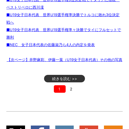
ベストリベロに西川凜
■U19女子日本代表 世界U19選手権準決勝でトルコに敗れ3位決定
戦へ
■U19女子日本代表 世界U19選手権準々決勝でタイにフルセットで
勝利
■NEC 女子日本代表の佐藤淑乃ら4人の内定を発表
【次ページ】井野麻彩、伊藤一葉（U19女子日本代表）その他の写真
続きを読む >>
1
2