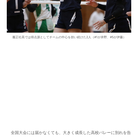
履正社高では得点源としてチームの中心を担い続けた2人（#1が井野、#5が伊藤）
全国大会には届かなくても、大きく成長した高校バレーに別れを告