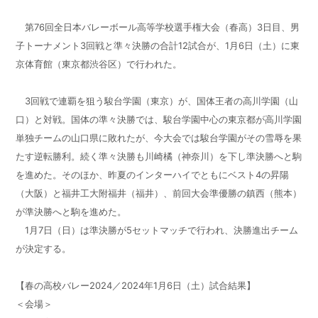
第76回全日本バレーボール高等学校選手権大会（春高）3日目、男
子トーナメント3回戦と準々決勝の合計12試合が、1月6日（土）に東
京体育館（東京都渋谷区）で行われた。
3回戦で連覇を狙う駿台学園（東京）が、国体王者の高川学園（山
口）と対戦。国体の準々決勝では、駿台学園中心の東京都が高川学園
単独チームの山口県に敗れたが、今大会では駿台学園がその雪辱を果
たす逆転勝利。続く準々決勝も川崎橘（神奈川）を下し準決勝へと駒
を進めた。そのほか、昨夏のインターハイでともにベスト4の昇陽
（大阪）と福井工大附福井（福井）、前回大会準優勝の鎮西（熊本）
が準決勝へと駒を進めた。
1月7日（日）は準決勝が5セットマッチで行われ、決勝進出チーム
が決定する。
【春の高校バレー2024／2024年1月6日（土）試合結果】
＜会場＞