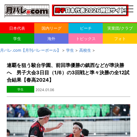
togg
navi
日本代表
国内リーグ
ビーチ
実業団/クラブ
学生
海外
トピックス
フォト
月バレ.com【月刊バレーボール】
>
学生
>
高校生
>
連覇を狙う駿台学園、前回準優勝の鎮西などが準決勝
へ 男子大会3日目（1/6）の3回戦と準々決勝の全12試
合結果【春高2024】
学生
2024.01.06