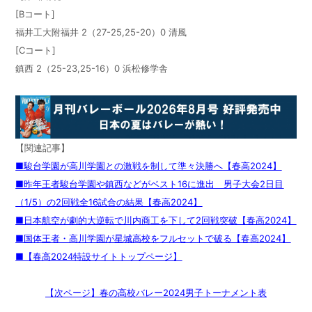
[Bコート]
福井工大附福井 2（27-25,25-20）0 清風
[Cコート]
鎮西 2（25-23,25-16）0 浜松修学舎
【関連記事】
■駿台学園が高川学園との激戦を制して準々決勝へ【春高2024】
■昨年王者駿台学園や鎮西などがベスト16に進出 男子大会2日目
（1/5）の2回戦全16試合の結果【春高2024】
■日本航空が劇的大逆転で川内商工を下して2回戦突破【春高2024】
■国体王者・高川学園が星城高校をフルセットで破る【春高2024】
■【春高2024特設サイトトップページ】
【次ページ】春の高校バレー2024男子トーナメント表