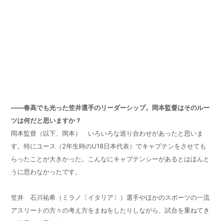
——春高でも光った笠井選手のリーダーシップ。岡本監督はそのルー
ツは何だと思いますか？
岡本監督（以下、岡本） いろいろな巡り合わせがあったと思いま
す。特にユース（
2
年生時の
U18
日本代表）でキャプテンをさせても
らったことが大きかった。こんなにキャプテンシーがあるとはほんと
うに思わなかったです。
笠井 石川祐希（ミラノ〔イタリア〕）選手やほかのスポーツの一流
アスリートの方々の考え方をまねをしたりしながら、試合を重ねてき