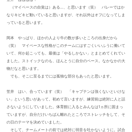
（マイペースの自覚は）ある…、と思います（笑） バレーではか
なりキビキビ動いていると思いますが、それ以外はオフになってしま
っていると思います。
岡本 やっぱり、ほかの人より牛の数が多いところの出身だから
（笑） マイペースな性格がこのチームにはすごくいいふうに働いて
いて、何か起こっても、最後は「やるしかない」とまとめてくれてい
ました。ストイックなのも、ほんとうに自分のペース。なかなかの大
物だなと思います。
でも、そこに至るまでには孤独な部分もあったと思います。
笠井 はい、合っています（笑） 「キャプテンは強くないといけな
い」という思いがあって。初めて言いますが、練習前は絶対に人と話
さないようにしていました。体育館に入るとみんなは
1
ヵ所に固まっ
ていますが、自分だけいちばん離れたところでストレッチをして、そ
の日のテーマを決めていました。
そして、チームメートの前では絶対に弱音を吐かないように。試合