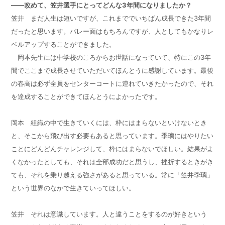
——改めて、笠井選手にとってどんな3年間になりましたか？
笠井 まだ人生は短いですが、これまででいちばん成長できた3年間
だったと思います。バレー面はもちろんですが、人としてもかなりレ
ベルアップすることができました。
岡本先生には中学校のころからお世話になっていて、特にこの3年
間でここまで成長させていただいてほんとうに感謝しています。最後
の春高は必ず全員をセンターコートに連れていきたかったので、それ
を達成することができてほんとうによかったです。
岡本 組織の中で生きていくには、枠にはまらないといけないとき
と、そこから飛び出す必要もあると思っています。季璃にはやりたい
ことにどんどんチャレンジして、枠にはまらないでほしい。結果がよ
くなかったとしても、それは全部成功だと思うし、挫折するときがき
ても、それを乗り越える強さがあると思っている。常に「笠井季璃」
という世界のなかで生きていってほしい。
笠井 それは意識しています。人と違うことをするのが好きという