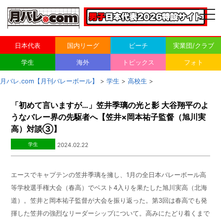
togg
navi
日本代表
国内リーグ
ビーチ
実業団/クラブ
学生
海外
トピックス
フォト
月バレ.com【月刊バレーボール】
>
学生
>
高校生
>
「初めて言いますが…」笠井季璃の光と影 大谷翔平のよ
うなバレー界の先駆者へ【笠井×岡本祐子監督（旭川実
高）対談③】
学生
2024.02.22
エースでキャプテンの笠井季璃を擁し、
1
月の全日本バレーボール高
等学校選手権大会（春高）でベスト
4
入りを果たした旭川実高（北海
道）。笠井と岡本祐子監督が大会を振り返った。第
3
回は春高でも発
揮した笠井の強烈なリーダーシップについて。高みにたどり着くまで