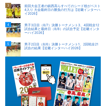
前回大会王者の鎮西高らすべてのシード校がベスト
4入り 大会最終日の勝負の行方は【近畿インターハ
イ2026】
男子3日目（8/7）決勝トーナメント3、4回戦全12
試合結果と最終日（8/8）の試合予定【近畿インタ
ーハイ2026】
男子2日目（8/6）決勝トーナメント1、2回戦全21
試合の結果【近畿インターハイ2026】