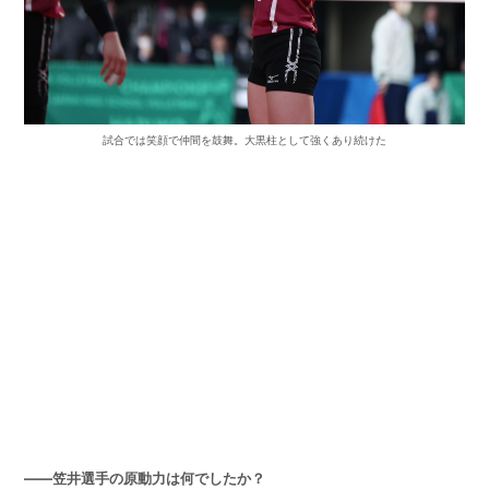
試合では笑顔で仲間を鼓舞。大黒柱として強くあり続けた
——笠井選手の原動力は何でしたか？