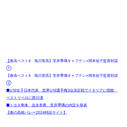
【
春高ベスト4 旭川実高】笠井季璃キャプテン×岡本祐子監督対談
①
【春高ベスト4 旭川実高】笠井季璃キャプテン×岡本祐子監督対談
②
■U19女子日本代表 世界U19選手権3位決定戦でイタリアに惜敗
ベストリベロに西川凜
■トヨタ車体 吉永有希、笠井季璃の内定を発表
【春の高校バレー2024特設サイト】