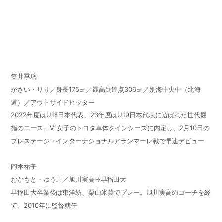
笠井季璃
かさい・りり／身長
175
㎝／最高到達点
306
㎝／別海中央中（北海
道）／アウトサイドヒッター
2022年度は
U18
日本代表、
23
年度は
U19
日本代表に選ばれた世代屈
指のエース。
V1
女子のトヨタ車体クインシーズに内定し、
2
月
10
日の
プレステージ・インターナショナルアランマーレ戦で早速デビュー
岡本祐子
おかもと・ゆうこ／旭川実高→早稲田大
早稲田大卒業後は東洋紡、栗山米菓でプレー。旭川実高のコーチを経
て、
2010
年に監督就任