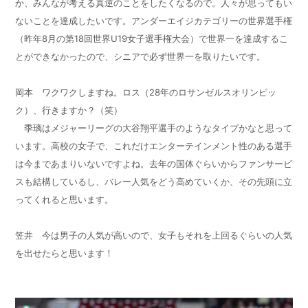
か、みんなが考える真逆のことをしたくなるので。人々が思ってもい
ないことを達成したいです。アンダーエイジカテゴリーの世界選手権
（昨年
8
月の第
18
回世界
U19
女子選手権大会）で世界一を達成するこ
とができなかったので、シニアで必ず世界一を取りたいです。
岡本 ワクワクしますね。ロス（
28
年のロサンゼルスオリンピッ
ク）、行きますか？（笑）
季璃はメジャーリーグの大谷翔平選手のようなタイプかなと思って
います。高校の女子で、これだけエンターテインメント性のある選手
は今まであまりいないですよね。去年の国体ぐらいからファンサービ
スも結構しているし、バレー人気をどう高めていくか、その先頭に立
ってくれると思います。
笠井 今は男子の人気が高いので、女子もそれを上回るぐらいの人気
を出せたらと思います！