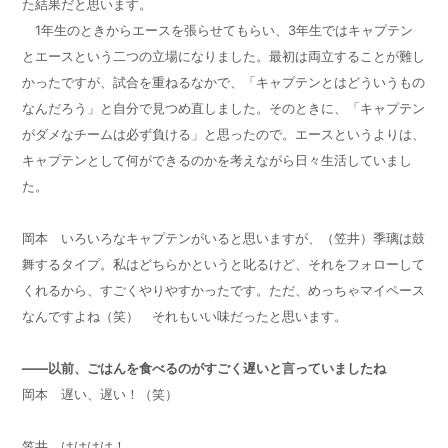
た結果だと思います。
1年生のときからエースを張らせてもらい、3年生ではキャプテン
とエースという二つの立場になりました。最初は両立することが難し
かったですが、試合を重ねるなかで、「キャプテンとはどういうもの
なんだろう」と自分で見つめ直しました。そのときに、「キャプテン
がダメなチームは必ず負ける」と思ったので。エースというよりは、
キャプテンとして何ができるのかを考えながら日々生活していまし
た。
岡本 いろいろなキャプテンがいると思いますが、（笠井）季璃は鼓
舞するタイプ。私はどちらかというと叱るけど、それをフォローして
くれるから、すごくやりやすかったです。ただ、めっちゃマイペース
なんですよね（笑） それもいい味だったと思います。
——以前、ごはんを食べるのがすごく遅いと言っていましたね
岡本 遅い、遅い！（笑）
笠井 はははは！