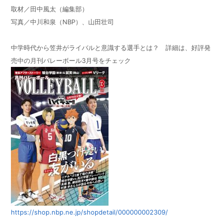
取材／田中風太（編集部）
写真／中川和泉（
NBP
）、山田壮司
中学時代から笠井がライバルと意識する選手とは？ 詳細は、好評発
売中の月刊バレーボール
3
月号をチェック
https://shop.nbp.ne.jp/shopdetail/000000002309/