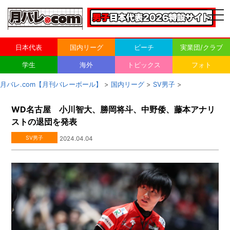
togg
navi
日本代表
国内リーグ
ビーチ
実業団/クラブ
学生
海外
トピックス
フォト
月バレ.com【月刊バレーボール】
>
国内リーグ
>
SV男子
>
WD名古屋 小川智大、勝岡将斗、中野倭、藤本アナリ
ストの退団を発表
SV男子
2024.04.04