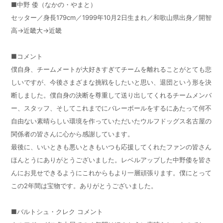
■中野 倭（なかの・やまと）
セッター／身長
179cm
／
1999
年
10
月
2
日生まれ／和歌山県出身／開智
高
→
近畿大→近畿
■コメント
僕自身、チームメートが大好きすぎてチームを離れることがとても悲
しいですが、今後さまざまな挑戦をしたいと思い、退団という形を決
断しました。僕自身の決断を尊重して送り出してくれるチームメンバ
ー、スタッフ、そしてこれまでにバレーボールをするにあたって何不
自由ない素晴らしい環境を作っていただいたウルフドッグス名古屋の
関係者の皆さんに心から感謝しています。
最後に、いいときも悪いときもいつも応援してくれたファンの皆さん
ほんとうにありがとうございました。レベルアップした中野倭を皆さ
んにお見せできるようにこれからもより一層頑張ります。僕にとって
この
2
年間は宝物です。ありがとうございました。
■バルトシュ・クレク コメント