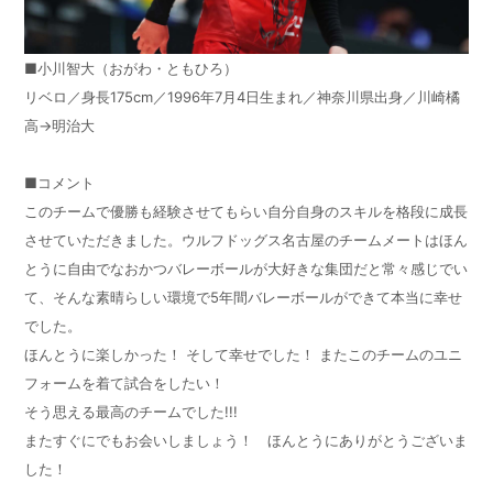
■小川智大（おがわ・ともひろ）
リベロ／身長
175cm
／
1996
年
7
月
4
日生まれ／神奈川県出身／川崎橘
高
→
明治大
■コメント
このチームで優勝も経験させてもらい自分自身のスキルを格段に成長
させていただきました。ウルフドッグス名古屋のチームメートはほん
とうに自由でなおかつバレーボールが大好きな集団だと常々感じでい
て、そんな素晴らしい環境で
5
年間バレーボールができて本当に幸せ
でした。
ほんとうに楽しかった！ そして幸せでした！ またこのチームのユニ
フォームを着て試合をしたい！
そう思える最高のチームでした
!!!
またすぐにでもお会いしましょう！ ほんとうにありがとうございま
した！