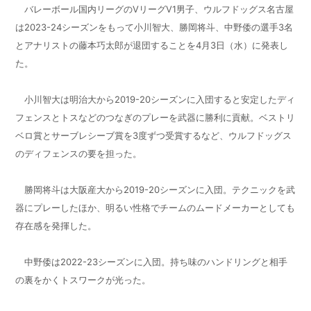
バレーボール国内リーグの
V
リーグ
V1
男子、ウルフドッグス名古屋
は
2023-24
シーズンをもって小川智大、勝岡将斗、中野倭の選手
3
名
とアナリストの藤本巧太郎が退団することを
4
月
3
日（水）に発表し
た。
小川智大は明治大から
2019-20
シーズンに入団すると安定したディ
フェンスとトスなどのつなぎのプレーを武器に勝利に貢献。ベストリ
ベロ賞とサーブレシーブ賞を
3
度ずつ受賞するなど、ウルフドッグス
のディフェンスの要を担った。
勝岡将斗は大阪産大から
2019-20
シーズンに入団。テクニックを武
器にプレーしたほか、明るい性格でチームのムードメーカーとしても
存在感を発揮した。
中野倭は
2022-23
シーズンに入団。持ち味のハンドリングと相手
の裏をかくトスワークが光った。