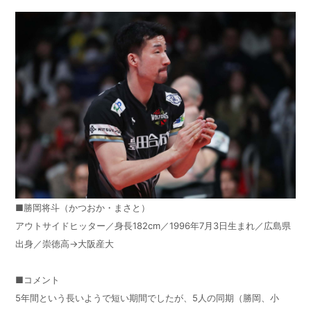
■勝岡将斗（かつおか・まさと）
アウトサイドヒッター／身長
182cm
／
1996
年
7
月
3
日生まれ／広島県
出身／崇徳高
→
大阪産大
■コメント
5
年間という長いようで短い期間でしたが、
5
人の同期（勝岡、小