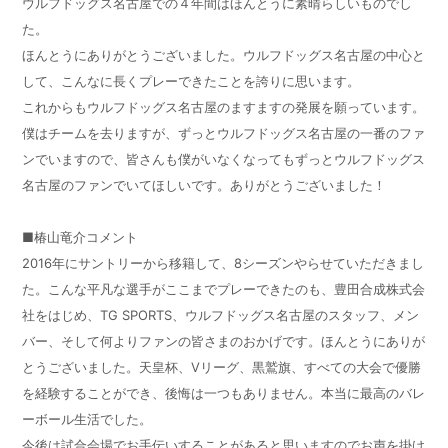
ウルフドッグス名古屋での４年間はほんとうに素晴らしいものでし
た。
ほんとうにありがとうございました。ウルフドッグス名古屋の中心と
して、こんなに長くプレーできたことを誇りに思います。
これからもウルフドッグス名古屋のますますの発展を願っています。
僕はチームを去りますが、ずっとウルフドッグス名古屋の一番のファ
ンでいますので、皆さんも僕がいなくなってもずっとウルフドッグス
名古屋のファンでいてほしいです。ありがとうございました！
■椿山竜介コメント
2016
年にサントリーから移籍して、
8
シーズンやらせていただきまし
た。こんな平凡な選手がここまでプレーできたのも、豊田合成株式会
社をはじめ、
TG SPORTS
、ウルフドッグス名古屋のスタッフ、メン
バー、そして何よりファンの皆さまのおかげです。ほんとうにありが
とうございました。天皇杯、
V
リーグ、黒鷲旗、すべての大会で優勝
を経験することができ、後悔は一つもありません。本当に最高のバレ
ーボール生活でした。
今後は試合会場でお手伝いすることがあると思いますのでお声を掛け