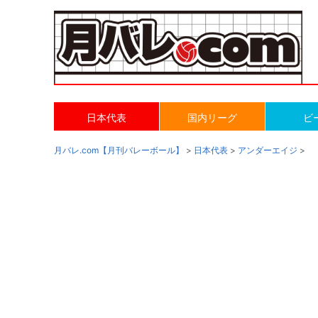
日本代表
国内リーグ
ビ
月バレ.com【月刊バレーボール】
>
日本代表
>
アンダーエイジ
>