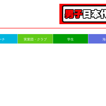
ーチ
実業団・クラブ
学生
海