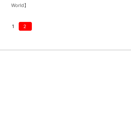
World】
1
2