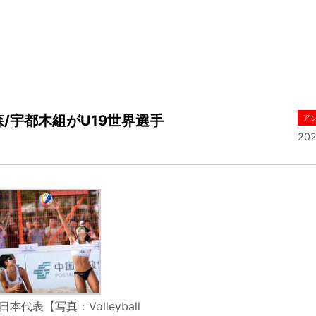
/宇都木組がU19世界選手
ア
202
日本代表【写真：Volleyball