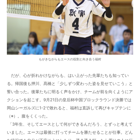
もがきながらもエースの役割と向き合う福村
だが、心が折れかけながらも、はい上がった先輩たちも知ってい
る。帰国後も押川、髙橋と「少しずつ変わった姿を見せていこう」と
誓い合った。後輩たちに明るく声をかけ、チームが前を向くようにア
クションを起こす。
9
月
21
日の皇后杯中国ブロックラウンド決勝では
岡山シーガルズに
1-2
で敗れると、福村は直訴して再びキャプテンに
（※）。腹をくくった。
「
3
年生、そしてエースとして何ができるんだろう、とずっと考えて
いました。エースは最後に打ってチームを勝たせることが仕事。どん