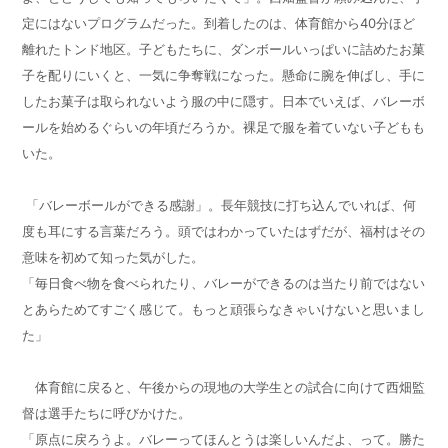
定にはないプログラムだった。到着したのは、体育館から
40
分ほど
離れたトンド地区。子どもたちに、ダンボールいっぱいに詰めたお菓
子を配りにいくと、一気に争奪戦になった。懸命に腕を伸ばし、手に
したお菓子は取られないよう服の中に隠す。日本でいえば、バレーボ
ールを始めるぐらいの年頃だろうか。裸足で服を着ていない子どもも
いた。
「バレーボールができる感謝」。長年競技に打ち込んでいれば、何
度も耳にする言葉だろう。頭ではわかっていたはずだが、福村はその
意味を初めて知った気がした。
「毎日食べ物を食べられたり、バレーができるのは当たり前ではない
とあらためてすごく感じて。もっと頑張らなきゃいけないと思いまし
た」
体育館に戻ると、午後からの現地の大学生との試合に向けて西畑監
督は選手たちに呼びかけた。
「原点に戻ろうよ。バレーってほんとうは楽しいんだよ、って。勝た