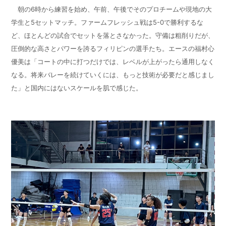
朝の
6
時から練習を始め、午前、午後でそのプロチームや現地の大
学生と
5
セットマッチ。ファームフレッシュ戦は
5-0
で勝利するな
ど、ほとんどの試合でセットを落とさなかった。守備は粗削りだが、
圧倒的な高さとパワーを誇るフィリピンの選手たち。エースの福村心
優美は「コートの中に打つだけでは、レベルが上がったら通用しなく
なる。将来バレーを続けていくには、もっと技術が必要だと感じまし
た」と国内にはないスケールを肌で感じた。