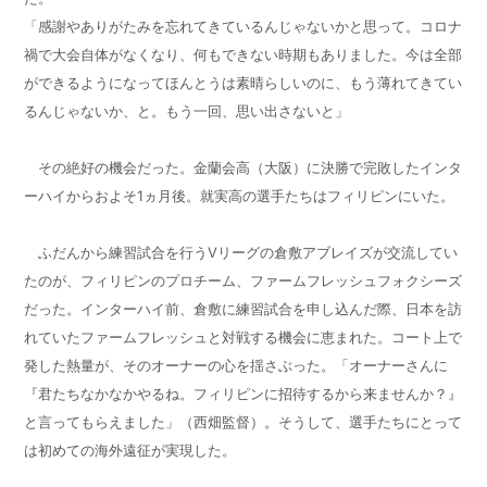
「感謝やありがたみを忘れてきているんじゃないかと思って。コロナ
禍で大会自体がなくなり、何もできない時期もありました。今は全部
ができるようになってほんとうは素晴らしいのに、もう薄れてきてい
るんじゃないか、と。もう一回、思い出さないと」
その絶好の機会だった。金蘭会高（大阪）に決勝で完敗したインタ
ーハイからおよそ
1
ヵ月後。就実高の選手たちはフィリピンにいた。
ふだんから練習試合を行う
V
リーグの倉敷アブレイズが交流してい
たのが、フィリピンのプロチーム、ファームフレッシュフォクシーズ
だった。インターハイ前、倉敷に練習試合を申し込んだ際、日本を訪
れていたファームフレッシュと対戦する機会に恵まれた。コート上で
発した熱量が、そのオーナーの心を揺さぶった。「オーナーさんに
『君たちなかなかやるね。フィリピンに招待するから来ませんか？』
と言ってもらえました」（西畑監督）。そうして、選手たちにとって
は初めての海外遠征が実現した。