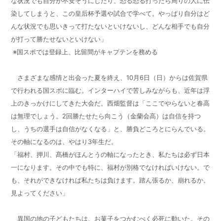
な状況でも自分が不安そうにしたり、恐る恐る打ったら周りの人に伝
染してしまうと、この皇后杯予選や試合で学べて。やっぱり自分はど
んな状況でも思いきって打たないといけないし、どんな相手でも自分
が打って勝たせないといけない」
※国スポでは登録上、比留間がキャプテンを務める
さまざまな感情と出会った夏を終え、
10
月
6
日（日）からは佐賀県
で行われる国スポに臨む。インターハイで苦しみながらも、近年は浮
上のきっかけにしてきた大会だ。西畑監督は「ここでやらないと春高
は無理でしょう。
2
回勝たせたら向こう（金蘭会高）は自信を持つ
し、うちの選手は自信がなくなる」と、勝負どころとにらんでいる。
その軸になるのは、やはり
3
年生だ。
「福村、押川、髙橋がほんとうの軸になったとき、私たちは必ず日本
一になります。その中でも特に、福村が別格でなければいけない。で
も、それができなければ私たちは負けます。踏ん張るか、崩れるか。
見よってください」
異国の地の子どもたちは、お菓子をつかむべく必死に動いた。その