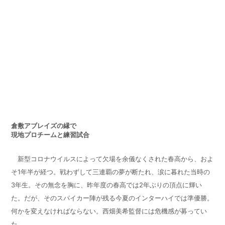
倉敷アブレイズの縁で
現地プロチームと練習試合
新型コロナウイルスによって欠場を余儀なくされた春高から、およ
そ
1
年半が経つ。戦わずして三連覇の夢が断たれ、涙に暮れた当時の
3
年生。その無念を胸に、昨年度の春高では
2
年ぶりの頂点に輝い
た。だが、そのスパイカー陣が残る今夏のインターハイでは準優勝。
何かを変えなければならない。西畑美希監督には危機感が募ってい
た。