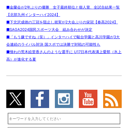
■金蘭会が2年ぶりの優勝 女子最終順位と個人賞、全試合結果一覧
【北部九州インターハイ2024】
■下北沢成徳の三冠を阻止し就実が2大会ぶりの栄冠【春高2024】
■SAGA2024国民スポーツ大会 組み合わせが決定
■「もう嫌ですね（笑）」インターハイで駿台学園と高川学園が3大
会連続のライバル対決 国スポでは決勝で対戦の可能性も
■憧れの荒木絵里香さんのような選手に U17日本代表溝上愛那（氷上
高）が進化する夏