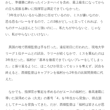
かし、準優勝に終わったインターハイを含め、最上級生になってから
の立ち居振る舞いに指揮官は満足できていなかった。
「
3
年生が
3
人いるから誰かに任せているのか。ミスが嫌いなのか、
恐る恐るバレーをするので。この
3
枚がどしっと立ってくれれば、う
ちのチームはほんとうに強いのに…。私たちがやらないと、じゃな
い。私がやらないといけない」
異国の地で西畑監督は手を打った。遠征初日に行われた、現地大学
リーグ１位チームとの試合。ラリーが続くなかで、ミスを重ねたのは
3
年生だった。福村が「基本を徹底できていないプレーをしてしまっ
た」と振り返るように、ほころびが目立ってセットを奪えず。試合を
終えると、西畑監督はキャプテンを福村から
2
年生の比留間美晴に代
えた。
なかでも、指揮官が奮起を求めるのがエースの福村だ。春高連覇に
導いた深澤めぐみ（久光）の番号「
4
」を
1
年生から背負い、得点源
としてチームを背負ってきた。だが、西畑監督は「福村は皆さんが思