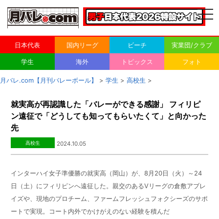
togg
navi
日本代表
国内リーグ
ビーチ
実業団/クラブ
学生
海外
トピックス
フォト
月バレ.com【月刊バレーボール】
>
学生
>
高校生
>
就実高が再認識した「バレーができる感謝」 フィリピ
ン遠征で「どうしても知ってもらいたくて」と向かった
先
高校生
2024.10.05
インターハイ女子準優勝の就実高（岡山）が、8月20日（火）～24
日（土）にフィリピンへ遠征した。親交のあるVリーグの倉敷アブレ
イズや、現地のプロチーム、ファームフレッシュフォクシーズのサポ
ートで実現。コート内外でかけがえのない経験を積んだ