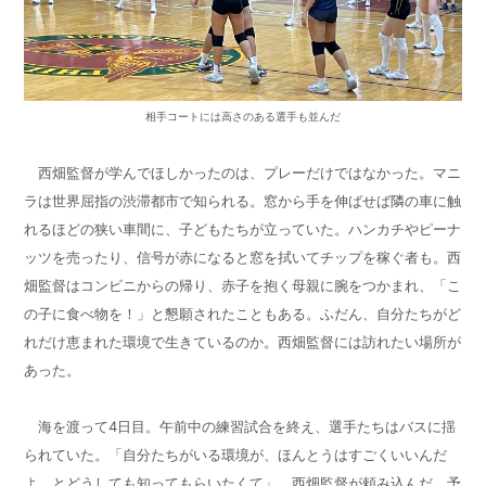
相手コートには高さのある選手も並んだ
西畑監督が学んでほしかったのは、プレーだけではなかった。マニ
ラは世界屈指の渋滞都市で知られる。窓から手を伸ばせば隣の車に触
れるほどの狭い車間に、子どもたちが立っていた。ハンカチやピーナ
ッツを売ったり、信号が赤になると窓を拭いてチップを稼ぐ者も。西
畑監督はコンビニからの帰り、赤子を抱く母親に腕をつかまれ、「こ
の子に食べ物を！」と懇願されたこともある。ふだん、自分たちがど
れだけ恵まれた環境で生きているのか。西畑監督には訪れたい場所が
あった。
海を渡って
4
日目。午前中の練習試合を終え、選手たちはバスに揺
られていた。「自分たちがいる環境が、ほんとうはすごくいいんだ
よ、とどうしても知ってもらいたくて」。西畑監督が頼み込んだ、予