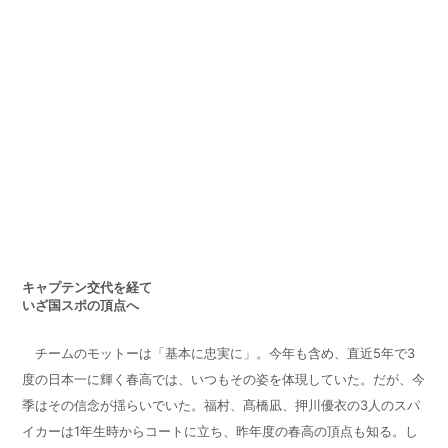
キャプテン交代を経て
いざ国スポの頂点へ
チームのモットーは「基本に忠実に」。今年も含め、直近
5
年で
3
度の日本一に輝く春高では、いつもその姿を体現していた。だが、今
季はその信念が揺らいでいた。福村、髙橋凪、押川優衣の
3
人のスパ
イカーは
1
年生時からコートに立ち、昨年度の春高の頂点も知る。し