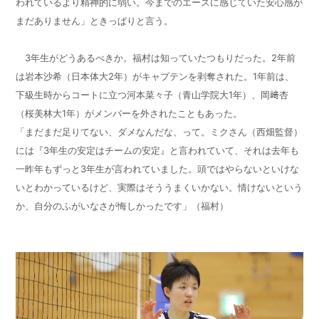
われているより精神的に弱い。今までのエースに感じていた安心感が
まだありません」ときっぱりと言う。
3
年生がどうあるべきか。福村は知っていたつもりだった。
2
年前
は岩本沙希（日本体大
2
年）がキャプテンを剥奪された。
1
年前は、
下級生時からコートに立つ河本菜々子（青山学院大
1
年）、岡﨑杏
（桜美林大
1
年）がメンバーを外されたこともあった。
「まだまだ足りてない、ダメなんだな、って。ミクさん（西畑監督）
には『
3
年生の安定はチームの安定』と言われていて、それは去年も
一昨年もずっと
3
年生が言われていました。頭ではやらないといけな
いとわかっているけど、実際はそううまくいかない。情けないという
か、自分のふがいなさが悔しかったです」（福村）