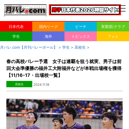
togg
navi
日本代表
国内リーグ
ビーチ
実業団/クラブ
学生
海外
トピックス
フォト
月バレ.com【月刊バレーボール】
>
学生
>
高校生
>
春の高校バレー予選 女子は連覇を狙う就実、男子は前
回大会準優勝の福井工大附福井などが本戦出場権を獲得
【11/16-17・出場校一覧】
高校生
2024.11.18