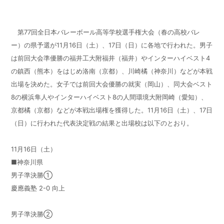
第77回全日本バレーボール高等学校選手権大会（春の高校バレ
ー）の県予選が11月16日（土）、17日（日）に各地で行われた。男子
は前回大会準優勝の福井工大附福井（福井）やインターハイベスト4
の鎮西（熊本）をはじめ洛南（京都）、川崎橘（神奈川）などが本戦
出場を決めた。女子では前回大会優勝の就実（岡山）、同大会ベスト
8の横浜隼人やインターハイベスト8の人間環境大附岡崎（愛知）、
京都橘（京都）などが本戦出場権を獲得した。11月16日（土）、17日
（日）に行われた代表決定戦の結果と出場校は以下のとおり。
11月16日（土）
■神奈川県
男子準決勝①
慶應義塾 2-0 向上
男子準決勝②