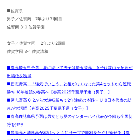
■佐賀県
男子／佐賀商 7年ぶり31回目
佐賀商 3-0 佐賀学園
女子／佐賀学園 2年ぶり2回目
佐賀学園 3-1 佐賀清和
■春高埼玉県予選 夏に続いて男子は埼玉栄高、女子は狭山ヶ丘高が
出場権を獲得
■習志野高 「強気でいこう」と後がなくなった第4セットから逆転
勝ち 18年連続の春高へ【春高2025千葉県予選（男子）】
■習志野高 0-2から大逆転勝ちで2年連続の本戦へ U18日本代表の結
束が大活躍【春高2025千葉県予選（女子）】
■春高鹿児島県予選は男女とも夏のインターハイ代表が今回も全国切
符を獲得
■昇陽高と清風高が本戦へ ともにサーブで勝利をたぐり寄せる【春