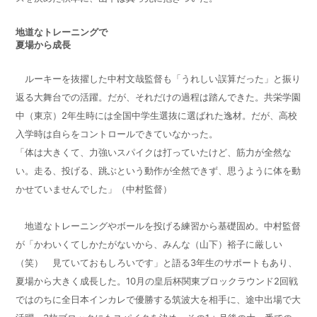
地道なトレーニングで
夏場から成長
ルーキーを抜擢した中村文哉監督も「うれしい誤算だった」と振り
返る大舞台での活躍。だが、それだけの過程は踏んできた。共栄学園
中（東京）
2
年生時には全国中学生選抜に選ばれた逸材。だが、高校
入学時は自らをコントロールできていなかった。
「体は大きくて、力強いスパイクは打っていたけど、筋力が全然な
い。走る、投げる、跳ぶという動作が全然できず、思うように体を動
かせていませんでした」（中村監督）
地道なトレーニングやボールを投げる練習から基礎固め。中村監督
が「かわいくてしかたがないから、みんな（山下）裕子に厳しい
（笑） 見ていておもしろいです」と語る
3
年生のサポートもあり、
夏場から大きく成長した。
10
月の皇后杯関東ブロックラウンド
2
回戦
ではのちに全日本インカレで優勝する筑波大を相手に、途中出場で大