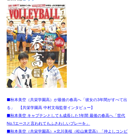
■秋本美空（共栄学園高）が最後の春高へ「彼女の3年間がすべて出
る」 【共栄学園高 中村文哉監督インタビュー】
■秋本美空 キャプテンとしても成長した1年間 最後の春高へ「世代
No.1エースと言われてもふさわしいプレーを」
■秋本美空（共栄学園高）×北川美桜（松山東雲高）「仲よしコンビ