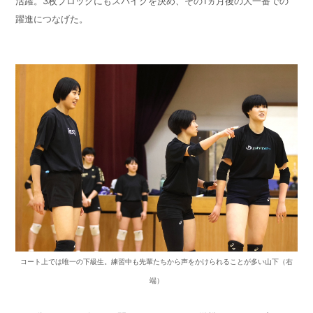
活躍。
3
枚ブロックにもスパイクを決め、その
1
ヵ月後の大一番での
躍進につなげた。
コート上では唯一の下級生。練習中も先輩たちから声をかけられることが多い山下（右
端）