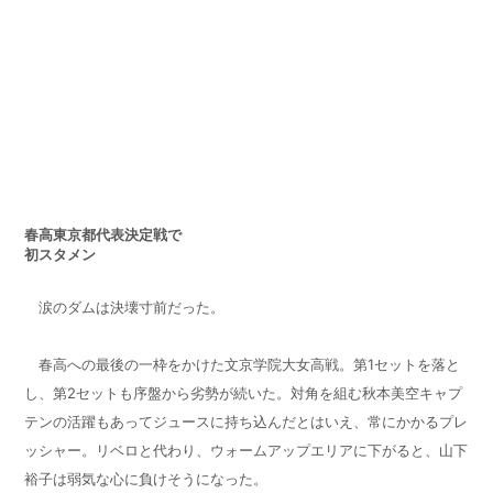
春高東京都代表決定戦で
初スタメン
涙のダムは決壊寸前だった。
春高への最後の一枠をかけた文京学院大女高戦。第
1
セットを落と
し、第
2
セットも序盤から劣勢が続いた。対角を組む秋本美空キャプ
テンの活躍もあってジュースに持ち込んだとはいえ、常にかかるプレ
ッシャー。リベロと代わり、ウォームアップエリアに下がると、山下
裕子は弱気な心に負けそうになった。