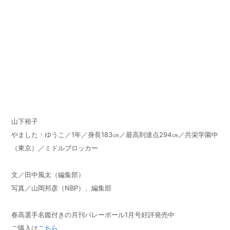
山下裕子
やました・ゆうこ／
1
年／身長
183
㎝／最高到達点
294
㎝／共栄学園中
（東京）／ミドルブロッカー
文／田中風太（編集部）
写真／山岡邦彦（
NBP
）、編集部
春高選手名鑑付きの月刊バレーボール1月号好評発売中
ご購入は
こちら