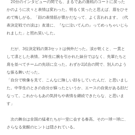
20
分のインタビューの間でも、まるであの激戦のコートに戻った
かのように次々と表情は変わった。明るく笑ったと思えば、眉をひそ
めて悔しがる。「顔の表情筋が豊かだなって、よく言われます。（代
表決定戦での涙は）友達に、『なに泣いてんの』ってめっちゃいじら
れました」と照れ笑いした。
だが、
3
位決定戦の第
3
セットは例外だった。涙が乾くと、一貫と
して凛とした表情。
3
年生に腕を引かれた妹分ではなく、先輩たちと
肩を並べてチームの先頭に立った。わずか
2
試合の間で、別人のよう
な振る舞いだった。
「自分で映像を見て、こんなに険しい顔をしていたんだ、と思いまし
た。中学生のときの自分が蘇ったというか、エースの自覚がある顔だ
なって。これからもあの気持ちや表情を継続できたらな、と思いま
す」
次の舞台は全国の猛者たちが一堂に会する春高。その一球一球に、
さらなる覚醒のヒントは隠されている。