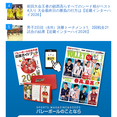
前回大会王者の鎮西高らすべてのシード校がベスト
4入り 大会最終日の勝負の行方は【近畿インターハ
イ2026】
男子2日目（8/6）決勝トーナメント1、2回戦全21
試合の結果【近畿インターハイ2026】