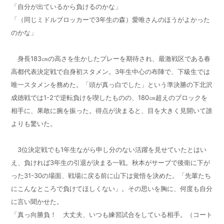
「自分が出ているから負けるのかな」
「（同じミドルブロッカーで
3
年生の森）愛唯さんのほうがよかった
のかな」
身長
183
㎝の高さを生かしたプレーを期待され、最激戦区である春
高都代表決定戦で自身初スタメン。
3
年生中心の布陣で、下級生では
唯一スタメンを務めた。「頭が真っ白でした」という準決勝の下北沢
成徳戦では
1-2
で逆転負けを喫したものの、
180
㎝超えのブロックを
相手に、果敢に腕を振った。得点が決まると、目を大きく見開いて誰
よりも驚いた。
3
位決定戦でも
1
年生ながら申し分のない活躍を見せていたとはい
え、負ければ
3
年生の引退が決まる一戦。秋本がサーブで後衛に下が
った
31-30
の場面、戦場に戻る前に山下は覚悟を決めた。「先輩たち
にこんなところで負けてほしくない」。その思いを胸に、何度も自分
に言い聞かせた。
「真っ向勝負！ 大丈夫、いつも練習試合をしている相手。（コート