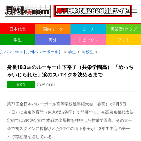
togg
navi
日本代表
国内リーグ
ビーチ
実業団/クラブ
学生
海外
トピックス
フォト
月バレ.com【月刊バレーボール】
>
学生
>
高校生
>
身長183㎝のルーキー山下裕子（共栄学園高） 「めっち
ゃいじられた」涙のスパイクを決めるまで
高校生
2025.01.01
第77回全日本バレーボール高等学校選手権大会（春高）が
1
月5日
（日）に東京体育館（東京都渋谷区）で開幕する。春高東京都代表決
定戦では
3
位決定戦で本戦の出場権を獲得した共栄学園高。その大一
番で初スタメンに抜擢された
1
年生の山下裕子が、
3
年生中心のチー
ムで存在感を増している