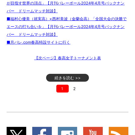
が目指す世界の頂点」【月刊バレーボール2024年4月号バックナン
バー ドリームマッチ対談】
■福村心優美（就実高）×西村美波（金蘭会高）「全国大会の決勝で
エースの打ち合いを」【月刊バレーボール2024年4月号バックナン
バー ドリームマッチ対談】
■月バレ.com春高特設サイトに行く
【次ページ】春高女子トーナメント表
続きを読む >>
1
2