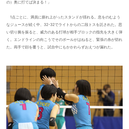
の）奥に打てば決まる！」
1
点ごとに、満員に膨れ上がったスタンドが揺れる。息をのむよう
なジュースが続く中、
32-32
でライトからの二段トスを託された。思
い切り腕を振ると、威力のある打球が相手ブロックの指先を大きく弾
く。エンドラインの向こうでそのボールがはねると、緊張の糸が切れ
た。両手で顔を覆うと、試合中にもかかわらずおえつが漏れた。