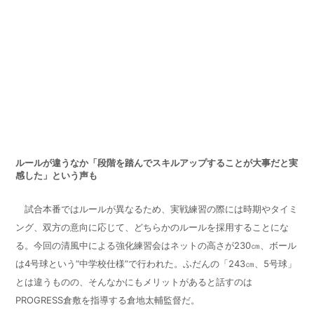
ルールが違うなか「段階を踏んでスキルアップすることが大事だと実
感した」という声も
試合本番ではルールが異なるため、実戦練習の際には時期やタイミ
ング、双方の意向に応じて、どちらかのルールを採用することにな
る。今回の清風中による強化練習会はネットの高さが
230
㎝、ボール
は
4
号球という“中学校仕様”で行われた。ふだんの「
243
㎝、
5
号球」
とは違うものの、そんなかにもメリットがあると話すのは
PROGRESS
倉敷を指導する倉地太輔監督だ。