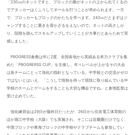
「
230
㎝のネットですと、ブロックの腕がネットの上から出てくるの
でアタッカーはくふうしてボールを打つことが求められます。一方
で、ブロッカーもブロックのかたちを学べます。
243
㎝だとまずはジ
ャンプすることに重きを置かざるをえないので。ネットの高さしか
り、段階を踏んでスキルアップしていくことが大事だとあらためて実
感しました」
PROGRESS
倉敷は年に
2
度、全国各地から実績ある有力クラブを集
めた「
PROGRERSS CUP
」を主催し、年々レベルが上がるその大会
は各チームにとって強化の指針となっている。中学校との交流がゼロ
ではないとはいえ、「こうして情熱を持って競技に取り組んでいる中
学校のチームとゲームをすることも大切な機会ですね」と倉地監督は
受け止めていた。
強化練習会は
29
日が最終日だったが、
26
日から住友電工体育館の
ほか堀江中学校（大阪）でも実施され、そこには近畿圏だけでなく、
中国ブロックや東海ブロックの中学校やクラブチームも参加してい
た。「これが今後の日常風景になっていくのではないでしょうか」と