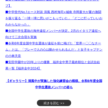
プ】
■中学世代No.1エース対談 清風 西村海司×城南 寺岡蒼大が夏の激闘
を振り返る「一球一球に思いがこもっていた」「どこに打っていいか
わからなかった」
■全国中学生選抜の海外遠征メンバーが決定。2月のイタリア遠征へ
向けて二次合宿を実施
■令和6年度全国中学生選抜が遠征を前に掲げた「世界一〇〇なチー
ム」とは。「プレーで人の心は動かせられるんだ」と女子キャプテン
の小林天音
■安田学園中が20年ぶりの優勝 福井全中男子最終順位と全試合結
果一覧【福井全中2024】
【ギャラリー】清風中が実施した強化練習会の模様。令和6年度全国
中学生選抜メンバーの姿も
続きを読む >>