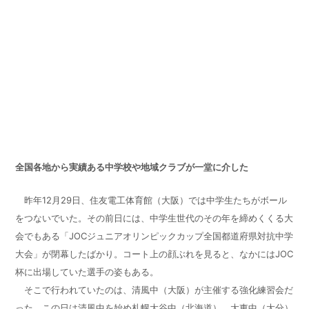
全国各地から実績ある中学校や地域クラブが一堂に介した
昨年
12
月
29
日、住友電工体育館（大阪）では中学生たちがボール
をつないでいた。その前日には、中学生世代のその年を締めくくる大
会でもある「
JOC
ジュニアオリンピックカップ全国都道府県対抗中学
大会」が閉幕したばかり。コート上の顔ぶれを見ると、なかには
JOC
杯に出場していた選手の姿もある。
そこで行われていたのは、清風中（大阪）が主催する強化練習会だ
った。この日は清風中を始め札幌大谷中（北海道）、大東中（大分）