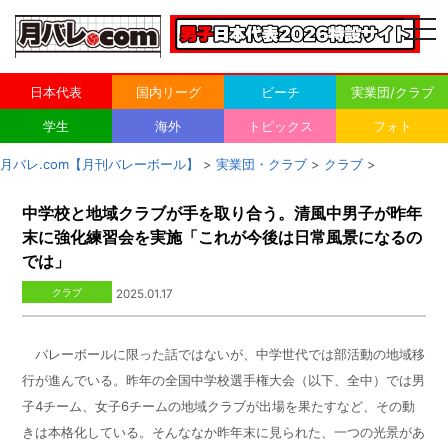
togg
navi
日本代表
国内リーグ
ビーチ
実業団/クラブ
学生
海外
トピックス
フォト
月バレ.com【月刊バレーボール】
>
実業団・クラブ
>
クラブ
>
中学校と地域クラブが手を取り合う。清風中男子が昨年
末に強化練習会を実施「これが今後は日常風景になるの
では」
クラブ
2025.01.17
バレーボールに限った話ではないが、中学世代では部活動の地域移
行が進んでいる。昨年の全国中学校選手権大会（以下、全中）では男
子
4
チーム、女子
6
チームの地域クラブが出場を果たすなど、その動
きは本格化している。そんななか昨年末に見られた、一つの光景があ