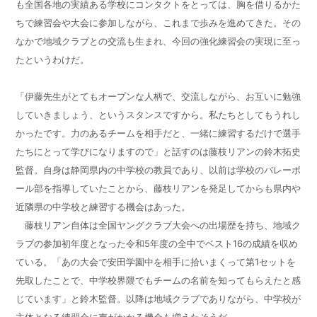
も全国各地の実績ある学校にコンタクトをとっては、胸を借りるかた
ちで練習会や大会に参加しながら、これまで歩みを進めてきた。その
なかで地域クラブとの交流も生まれ、今回の強化練習会の実現に至っ
たというわけだ。
「伊藤先生がとてもオープンな人柄で、交流しながら、お互いに勉強
していきましょう、というスタンスですから。私たちとしてもうれし
かったです。力のあるチームを相手だと、一緒に練習するだけで選手
たちにとって学びになりますので」と話すのは藤枝リアンの鈴木拓史
監督。自身は静岡県内の中学校の教員であり、以前は学校のバレーボ
ール部を指導していたことから、藤枝リアンを発足してからも県内や
近隣県の中学校と練習する機会はあった。
藤枝リアン自体は全国ヤングクラブ大会への出場歴を持ち、地域ク
ラブの参加初年度となった令和
5
年度の全中でベスト
16
の成績を収め
ている。「あの大会で安田学園中を相手に拾いまくって第
1
セットを
先取したことで、中学校界隈でもチームの名前を知ってもらえたと感
じています」と鈴木監督。以降は地域クラブでありながら、中学校が
主体となる練習会に声がかかる機会も増えたそうだ。