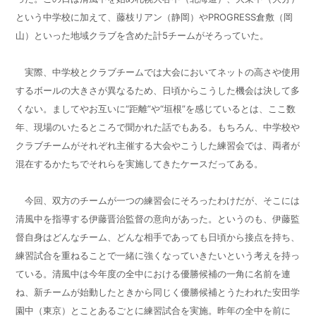
という中学校に加えて、藤枝リアン（静岡）や
PROGRESS
倉敷（岡
山）といった地域クラブを含めた計
5
チームがそろっていた。
実際、中学校とクラブチームでは大会においてネットの高さや使用
するボールの大きさが異なるため、日頃からこうした機会は決して多
くない。ましてやお互いに“距離”や“垣根”を感じているとは、ここ数
年、現場のいたるところで聞かれた話でもある。もちろん、中学校や
クラブチームがそれぞれ主催する大会やこうした練習会では、両者が
混在するかたちでそれらを実施してきたケースだってある。
今回、双方のチームが一つの練習会にそろったわけだが、そこには
清風中を指導する伊藤晋治監督の意向があった。というのも、伊藤監
督自身はどんなチーム、どんな相手であっても日頃から接点を持ち、
練習試合を重ねることで一緒に強くなっていきたいという考えを持っ
ている。清風中は今年度の全中における優勝候補の一角に名前を連
ね、新チームが始動したときから同じく優勝候補とうたわれた安田学
園中（東京）とことあるごとに練習試合を実施。昨年の全中を前に