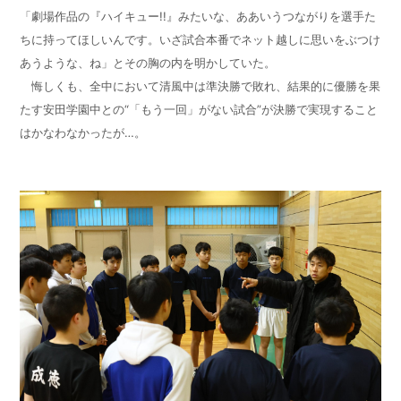
「劇場作品の『ハイキュー!!』みたいな、ああいうつながりを選手た
ちに持ってほしいんです。いざ試合本番でネット越しに思いをぶつけ
あうような、ね」とその胸の内を明かしていた。
悔しくも、全中において清風中は準決勝で敗れ、結果的に優勝を果
たす安田学園中との“「もう一回」がない試合”が決勝で実現すること
はかなわなかったが…。