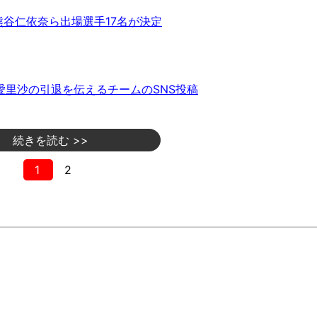
熊谷仁依奈ら出場選手17名が決定
愛里沙の引退を伝えるチームのSNS投稿
続きを読む >>
1
2