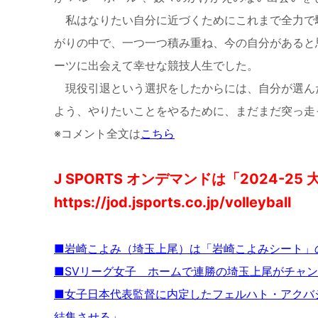
私はなりたい自分に近づくためにこれまで全力で
がりの中で、一つ一つ積み重ね、今の自分があると
ーツに出会えて幸せな競技人生でした。
現役引退という選択をしたからには、自分が選ん
よう、やりたいことをやるために、まだまだ突っ走
※コメント全文は
こちら
J SPORTS オンデマンドは「2024-25
https://jod.jsports.co.jp/volleyball
■岩崎こよみ（埼玉上尾）は「岩崎こよみシート」
■SVリーグ女子 ホームで連勝の埼玉上尾がチャ
■女子日本代表監督に内定したフェルハト・アクバ
結集させる」