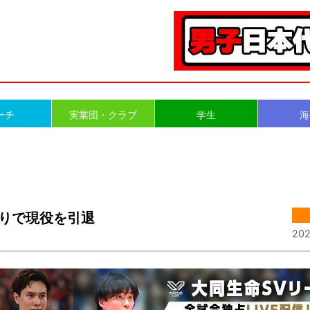
ーチ
実業団・クラブ
学生
海
限りで現役を引退
202