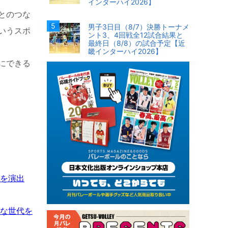
インターハイ2026】
とのつな
男子3日目（8/7）決勝トーナメ
いうスポ
ント3、4回戦全12試合結果と
最終日（8/8）の試合予定【近
畿インターハイ2026】
にできる
機を演出
的な世代を