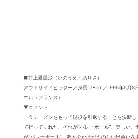
■井上愛里沙（いのうえ・ありさ）
アウトサイドヒッター／身長178cm／1995年5
エル（フランス）
▼コメント
今シーズンをもって現役を引退することを決断しま
て行ってくれた、それが“バレーボール”、楽しい
が”バレーボール”、数々のかけがえのない出会いを