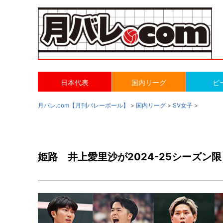
日本代表
国内リーグ
ビ
月バレ.com【月刊バレーボール】
>
国内リーグ
>
SV女子
>
姫路 井上愛里沙が2024-25シーズン