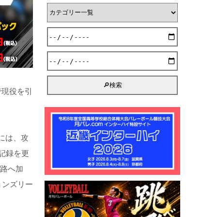
で現役を引
ンには、攻
記録を更
姫路へ加
ョンズリー