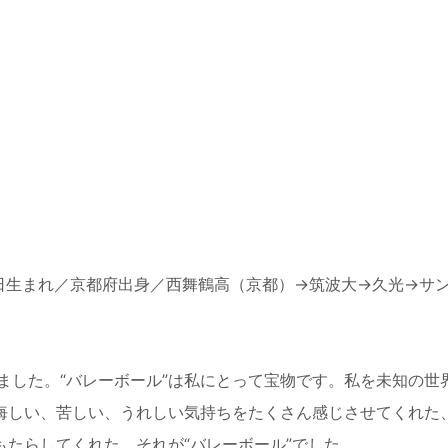
月8日生まれ／京都府出身／西舞鶴高（京都）→筑波大→久光→サ
した。“バレーボール”は私にとって宝物です。私を未知の世
、悔しい、苦しい、うれしい気持ちをたくさん感じさせてくれた
もたらしてくれた、それが“バレーボール”でした。