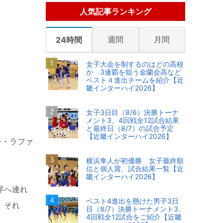
人気記事ランキング
週間
月間
24時間
女子大会を制するのはどの高校
か 3連覇を狙う金蘭会高など
ベスト４進出チームを紹介【近
畿インターハイ2026】
女子3日目（8/6）決勝トーナ
メント3、4回戦全12試合結果
と最終日（8/7）の試合予定
【近畿インターハイ2026】
ン・ラファ
横浜隼人が初優勝 女子最終順
位と個人賞、試合結果一覧【近
畿インターハイ2026】
界へ連れ
ベスト4進出を懸けた男子3日
、それ
目（8/7）決勝トーナメント3、
4回戦全12試合をご紹介【近畿