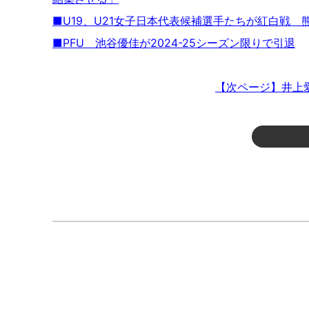
■U19、U21女子日本代表候補選手たちが紅白戦 
■PFU 池谷優佳が2024-25シーズン限りで引退
【次ページ】井上