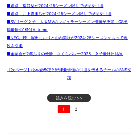
■姫路 荒谷栞が2024-25シーズン限りで現役を引退
■姫路 井上愛里沙が2024-25シーズン限りで現役を引退
■SVリーグ女子 大阪MVのレギュラーシーズン優勝が決定 CS出
場最後の1枠はAstemo
■NEC川崎 塚田しおりと山内美咲が2024-25シーズンをもって現
役を引退
■金蘭会が2年ぶりの優勝 さくらバレー2025 女子最終日結果
【次ページ】松本愛希穂と野津亜珠佳の引退を伝えるチームのSNS投
稿
続きを読む >>
1
2