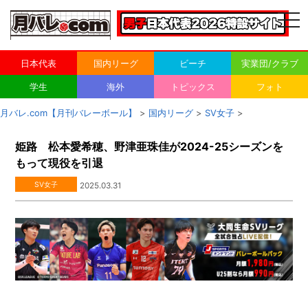
togg
navi
日本代表
国内リーグ
ビーチ
実業団/クラブ
学生
海外
トピックス
フォト
月バレ.com【月刊バレーボール】
>
国内リーグ
>
SV女子
>
姫路 松本愛希穂、野津亜珠佳が2024-25シーズンを
もって現役を引退
SV女子
2025.03.31