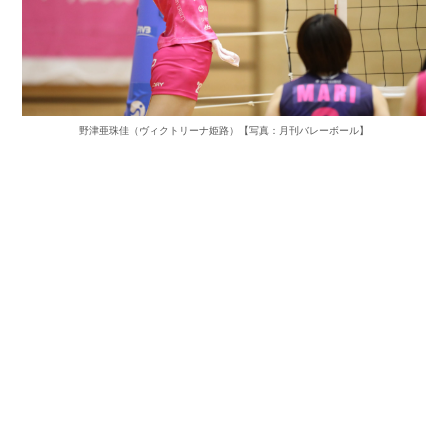
野津亜珠佳（ヴィクトリーナ姫路）【写真：月刊バレーボール】