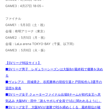
GAME3：4月27日 18:05～
ファイナル
GAME1 ：5月3日（土・祝）
会場：有明アリーナ（東京）
GAME2 ：5月5日（月・祝）
会場：LaLa arena TOKYO-BAY（千葉、以下同）
GAME3 ：5月6日（火・振）
【SVリーグ特設サイト】
■SVリーグ男子 レギュラーシーズンは大阪Bが最終戦で優勝を決め
る
■ヴォレアス 田城貴之、谷尻勝将の現役引退と戸田拓也ら3選手の
退団を発表
■SVリーグ女子 クォーターファイナル出場8チームが初代女王へ意
気込み 大阪MV・田中「誰もサボらず全員で1点に関われるように」
■SVリーグ女子 大阪MVが連勝でRSを締めくくる 最終順位が確