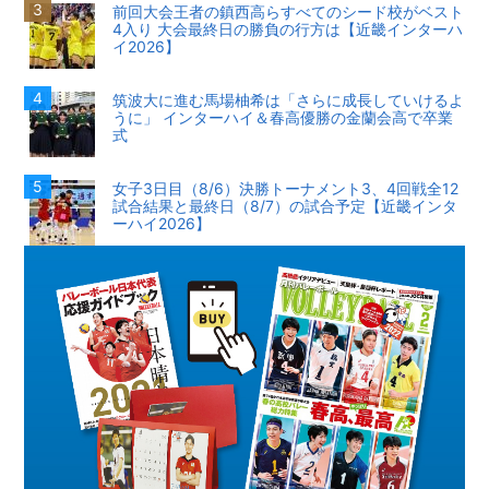
前回大会王者の鎮西高らすべてのシード校がベスト
4入り 大会最終日の勝負の行方は【近畿インターハ
イ2026】
筑波大に進む馬場柚希は「さらに成長していけるよ
うに」 インターハイ＆春高優勝の金蘭会高で卒業
式
女子3日目（8/6）決勝トーナメント3、4回戦全12
試合結果と最終日（8/7）の試合予定【近畿インタ
ーハイ2026】