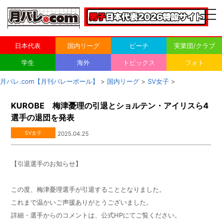
togg
navi
日本代表
国内リーグ
ビーチ
実業団/クラブ
学生
海外
トピックス
フォト
月バレ.com【月刊バレーボール】
>
国内リーグ
>
SV女子
>
KUROBE 梅津憂理の引退とショルテン・アイリスら4
選手の退団を発表
SV女子
2025.04.25
【引退選手のお知らせ】
この度、梅津憂理選手が引退することとなりました。
これまで温かいご声援ありがとうございました。
詳細・選手からのコメントは、公式HPにてご覧ください。