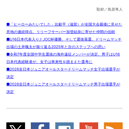
取材／島原隼人
■「ヒーローみたいでした」比叡平（滋賀）が全国大会最後に見せた
意地の連続得点。リリーフサーバー加登結奈に寄せた仲間の信頼
■U16日本代表入りとJOC杯優勝、そして選抜落選。ドリームマッチ
出場の土井颯太が振り返る2025年と次のステップへの思い
■令和7年度全国中学生選抜の海外遠征メンバーが決定。男子はU16
日本代表経験者が、女子は将来性を踏まえた選考に
■2026全日本ジュニアオールスタードリームマッチ女子出場選手が
決定
■2026全日本ジュニアオールスタードリームマッチ男子出場選手が
決定