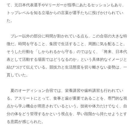
て、元日本代表選手やVリーガーが指導にあたるセッションもあり、
トップレベルを知る立場からの言葉が選手たちに投げかけられてい
た。
プレー以外の部分に時間が割かれている点も、この合宿の大きな特
徴だ。時間を守ること、集団で生活すること、周囲に気を配ること。
そうした行動を「しかられるから守る」のではなく、「将来、日本代
表として活動する場面ではどうなるのか」という具体的なイメージと
結びつけて伝えている。競技力と生活態度を切り離さない姿勢は、一
貫していた。
夏のオーディション合宿では、栄養講習や歯科講習も行われてい
る。アスリートにとって、食事と歯が重要であることを、専門的な視
点から学ぶ機会が用意されているという。技術や体力だけでなく、自
分の体をどう管理するかという視点を、早い段階から持たせようとす
る意図が感じられた。