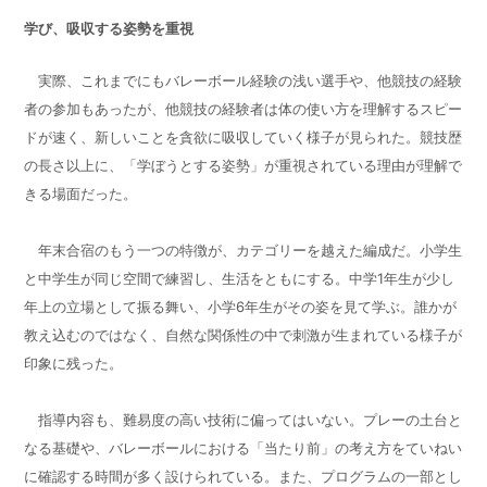
学び、吸収する姿勢を重視
実際、これまでにもバレーボール経験の浅い選手や、他競技の経験
者の参加もあったが、他競技の経験者は体の使い方を理解するスピー
ドが速く、新しいことを貪欲に吸収していく様子が見られた。競技歴
の長さ以上に、「学ぼうとする姿勢」が重視されている理由が理解で
きる場面だった。
年末合宿のもう一つの特徴が、カテゴリーを越えた編成だ。小学生
と中学生が同じ空間で練習し、生活をともにする。中学1年生が少し
年上の立場として振る舞い、小学6年生がその姿を見て学ぶ。誰かが
教え込むのではなく、自然な関係性の中で刺激が生まれている様子が
印象に残った。
指導内容も、難易度の高い技術に偏ってはいない。プレーの土台と
なる基礎や、バレーボールにおける「当たり前」の考え方をていねい
に確認する時間が多く設けられている。また、プログラムの一部とし