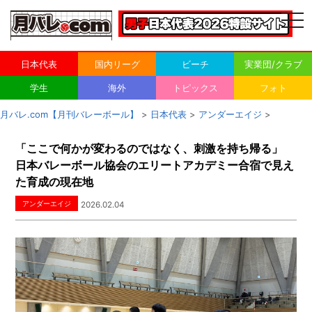
togg
navi
日本代表
国内リーグ
ビーチ
実業団/クラブ
学生
海外
トピックス
フォト
月バレ.com【月刊バレーボール】
>
日本代表
>
アンダーエイジ
>
「ここで何かが変わるのではなく、刺激を持ち帰る」
日本バレーボール協会のエリートアカデミー合宿で見え
た育成の現在地
アンダーエイジ
2026.02.04