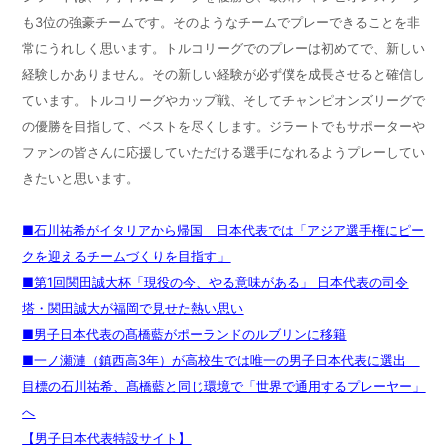
も3位の強豪チームです。そのようなチームでプレーできることを非
常にうれしく思います。トルコリーグでのプレーは初めてで、新しい
経験しかありません。その新しい経験が必ず僕を成長させると確信し
ています。トルコリーグやカップ戦、そしてチャンピオンズリーグで
の優勝を目指して、ベストを尽くします。ジラートでもサポーターや
ファンの皆さんに応援していただける選手になれるようプレーしてい
きたいと思います。
■石川祐希がイタリアから帰国 日本代表では「アジア選手権にピー
クを迎えるチームづくりを目指す」
■第1回関田誠大杯「現役の今、やる意味がある」 日本代表の司令
塔・関田誠大が福岡で見せた熱い思い
■男子日本代表の髙橋藍がポーランドのルブリンに移籍
■一ノ瀬漣（鎮西高3年）が高校生では唯一の男子日本代表に選出
目標の石川祐希、髙橋藍と同じ環境で「世界で通用するプレーヤー」
へ
【男子日本代表特設サイト】