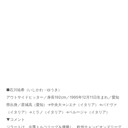
■石川祐希（いしかわ・ゆうき）
アウトサイドヒッター／身長192cm／1995年12月11日生まれ／愛知
県出身／星城高（愛知）→中央大→シエナ（イタリア）→パドヴァ
（イタリア）→ミラノ（イタリア）→ペルージャ（イタリア）
▼コメント
ジラートは、今季トルコリーグを優勝し、欧州チャンピオンズリーグ