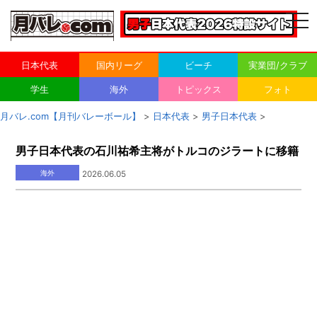
togg
navi
日本代表
国内リーグ
ビーチ
実業団/クラブ
学生
海外
トピックス
フォト
月バレ.com【月刊バレーボール】
>
日本代表
>
男子日本代表
>
男子日本代表の石川祐希主将がトルコのジラートに移籍
海外
2026.06.05