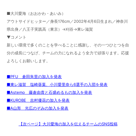
■大川愛海（おおかわ・あいみ）
アウトサイドヒッター／身長176cm／2002年4月6日生まれ／神奈川
県出身／八王子実践高（東京）→刈谷→東レ滋賀
▼コメント
新しい環境で多くのことを学べることに感謝し、その一つひとつを自
分の成長につなげ、チームの力になれるよう全力で頑張ります。応援
よろしくお願いします。
■PFU 倉田朱里の加入を発表
■東レ滋賀 塩崎葵葉、小川愛里奈ら6選手の入団を発表
■Astemo 藤倉由貴と石盛めるもの加入を発表
■KUROBE 吉村優花の加入を発表
■A山形 光広のぞみの加入を発表
【次ページ】大川愛海の加入を伝えるチームのSNS投稿