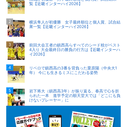
覧【近畿インターハイ2026】
横浜隼人が初優勝 女子最終順位と個人賞、試合結
果一覧【近畿インターハイ2026】
前回大会王者の鎮西高らすべてのシード校がベスト
4入り 大会最終日の勝負の行方は【近畿インターハ
イ2026】
リベロで鎮西高の3番を背負った栗原陽（中央大1
年） 今にも生きるミスにこだわる姿勢
岩下将大（鎮西高3年）が振り返る、春高で心を折
られた一本 進学予定の順天堂大では「どこにも負
けないプレーヤー」に