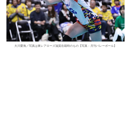
大川愛海／写真は東レアローズ滋賀在籍時のもの【写真：月刊バレーボール】