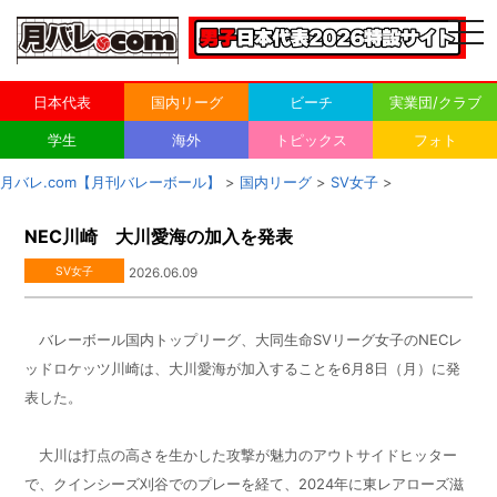
togg
navi
日本代表
国内リーグ
ビーチ
実業団/クラブ
学生
海外
トピックス
フォト
月バレ.com【月刊バレーボール】
>
国内リーグ
>
SV女子
>
NEC川崎 大川愛海の加入を発表
SV女子
2026.06.09
バレーボール国内トップリーグ、大同生命SVリーグ女子のNECレ
ッドロケッツ川崎は、大川愛海が加入することを6月8日（月）に発
表した。
大川は打点の高さを生かした攻撃が魅力のアウトサイドヒッター
で、クインシーズ刈谷でのプレーを経て、2024年に東レアローズ滋