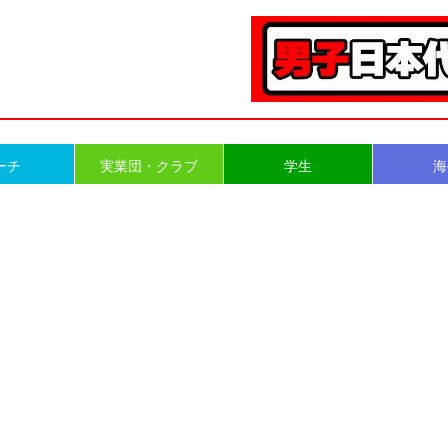
ーチ
実業団・クラブ
学生
海