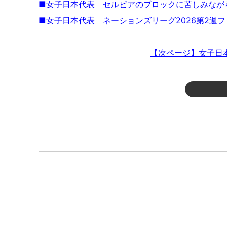
■女子日本代表 セルビアのブロックに苦しみなが
■女子日本代表 ネーションズリーグ2026第2週
【次ページ】女子日