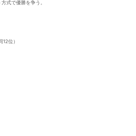
ト方式で優勝を争う。
同12位）