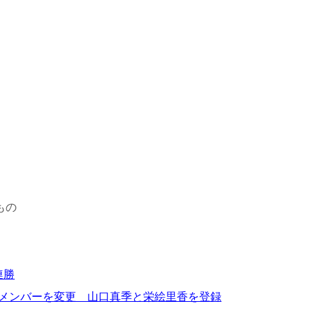
もの
連勝
会のメンバーを変更 山口真季と栄絵里香を登録