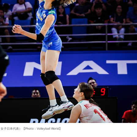
日本代表）【Photo：Volleyball World】