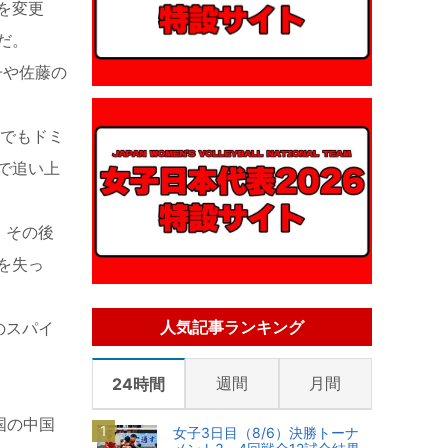
を変更
だ。
子や佐藤の
でもドミ
で追い上
。その後
を失っ
人気記事ランキング
のスパイ
週間
月間
24時間
国の中国
女子3日目（8/6）決勝トーナ