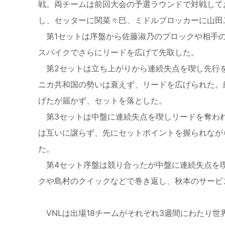
戦。両チームは前回大会の予選ラウンドで対戦して
し、セッターに関菜々巳、ミドルブロッカーに山田
第1セットは序盤から佐藤淑乃のブロックや相手の
スパイクでさらにリードを広げて先取した。
第2セットは立ち上がりから連続失点を喫し先行を
ニカ共和国の勢いは衰えず、リードを広げられた。
げたが届かず、セットを落とした。
第3セットは中盤に連続失点を喫しリードを奪わ
は互いに譲らず、先にセットポイントを握られなが
た。
第4セット序盤は競り合ったが中盤に連続失点を
クや島村のクイックなどで巻き返し、秋本のサービ
VNLは出場18チームがそれぞれ3週間にわたり