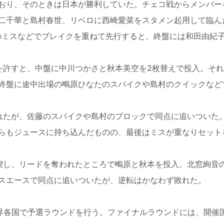
おり、そのときは日本が勝利していた。チェコ戦からメンバー
二千華と島村春世、リベロに西崎愛菜をスタメン起用して臨ん
ミスなどでブレイクを重ねて先行すると、終盤には和田由紀
許すと、中盤に中川つかさと秋本美空を2枚替えで投入。それ
終盤に途中出場の鴫原ひなたのスパイクや島村のクイックなど
れたが、佐藤のスパイクや島村のブロックで同点に追いついた
らもジュースに持ち込んだものの、最後はミスが重なりセット
喫し、リードを奪われたところで鴫原と秋本を投入。北窓絢音
スエースで同点に追いついたが、逆転はかなわず敗れた。
世界各国で予選ラウンドを行う。ファイナルラウンドには、開催