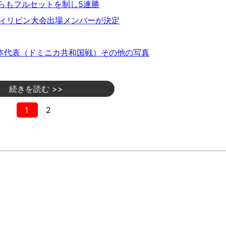
らもフルセットを制し5連勝
フィリピン大会出場メンバーが決定
本代表（ドミニカ共和国戦）その他の写真
続きを読む >>
1
2