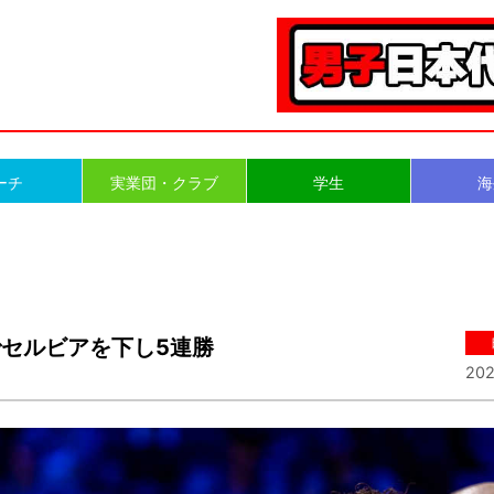
ーチ
実業団・クラブ
学生
海
セルビアを下し5連勝
202