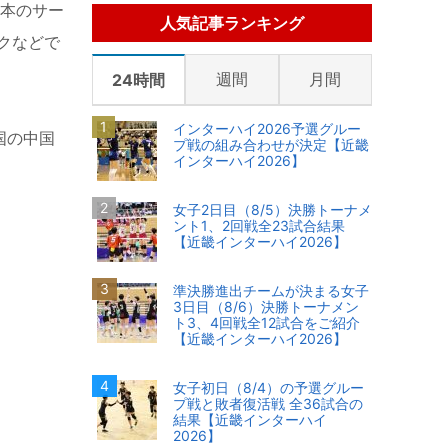
本のサー
人気記事ランキング
クなどで
週間
月間
24時間
インターハイ2026予選グルー
国の中国
プ戦の組み合わせが決定【近畿
インターハイ2026】
女子2日目（8/5）決勝トーナメ
ント1、2回戦全23試合結果
【近畿インターハイ2026】
準決勝進出チームが決まる女子
3日目（8/6）決勝トーナメン
ト3、4回戦全12試合をご紹介
【近畿インターハイ2026】
女子初日（8/4）の予選グルー
プ戦と敗者復活戦 全36試合の
結果【近畿インターハイ
2026】