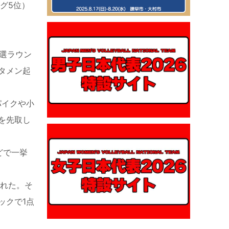
グ5位）
選ラウン
タメン起
パイクや小
を先取し
どで一挙
れた。そ
ックで1点