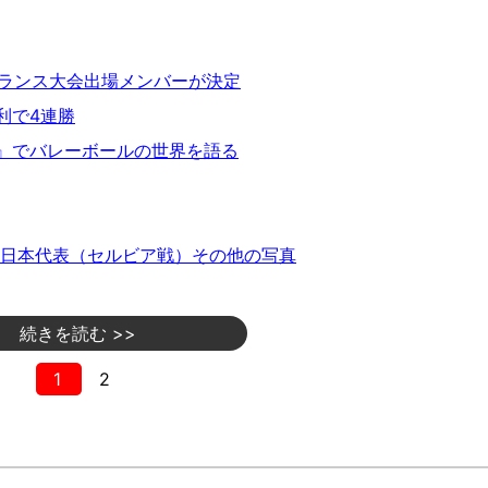
フランス大会出場メンバーが決定
利で4連勝
』でバレーボールの世界を語る
日本代表（セルビア戦）その他の写真
続きを読む >>
1
2