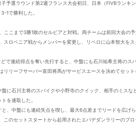
男子予選ラウンド第2週フランス大会初日、日本（FIVBランキン
-1
で勝利した。
、ここまで3勝1敗のセルビアと対戦。両チームは前回大会の予
。スロベニア戦からメンバーを変更し、リベロに山本智大をス
どで連続得点を奪い先行すると、中盤にも石川祐希主将のス
はリリーフサーバー富田将馬がサービスエースを決めてセット
中盤に石川主将のスパイクや小野寺のクイック、相手のミスな
ットを連取した。
と、中盤にも連続失点を喫し、最大6点差までリードを広げら
、このセットスタートから起用されたエバデダンラリーのブロ