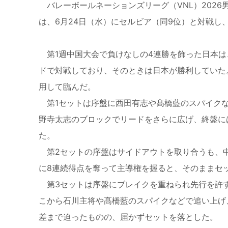
バレーボールネーションズリーグ（VNL）2026
は、6月24日（水）にセルビア（同9位）と対戦し、3
第1週中国大会で負けなしの4連勝を飾った日本は
ドで対戦しており、そのときは日本が勝利していた
用して臨んだ。
第1セットは序盤に西田有志や髙橋藍のスパイクな
野寺太志のブロックでリードをさらに広げ、終盤に
た。
第2セットの序盤はサイドアウトを取り合うも、
に8連続得点を奪って主導権を握ると、そのままセ
第3セットは序盤にブレイクを重ねられ先行を許す
こから石川主将や髙橋藍のスパイクなどで追い上げ
差まで迫ったものの、届かずセットを落とした。