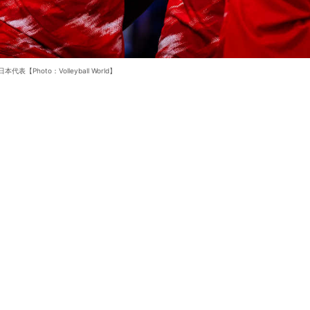
本代表【Photo：Volleyball World】