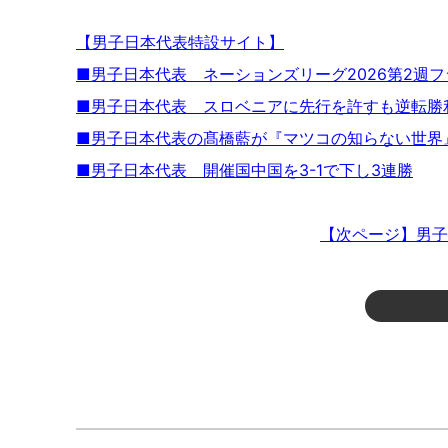
【男子日本代表特設サイト】
■男子日本代表 ネーションズリーグ2026第2週
■男子日本代表 スロベニアに先行を許すも逆転勝
■男子日本代表の髙橋藍が『マツコの知らない世界
■男子日本代表 開催国中国を3-1で下し3連勝
【次ページ】男子