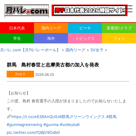
togg
navi
日本代表
国内リーグ
ビーチ
実業団/クラブ
学生
海外
トピックス
フォト
月バレ.com【月刊バレーボール】
>
国内リーグ
>
SV女子
>
群馬 島村春世と志摩美古都の加入を発表
SV女子
2026.06.25
【お知らせ】
この度、島村 春世選手の入団が決まりましたのでお知らせいたしま
す。
https://t.co/e638AnQUIU
#群馬グリーンウイングス
#群馬
#gunmagreenwing
#gunma
#volleyball
pic.twitter.com/fQBjV9Odb0