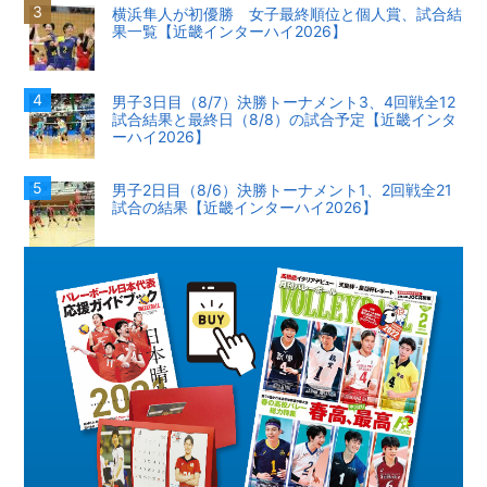
横浜隼人が初優勝 女子最終順位と個人賞、試合結
果一覧【近畿インターハイ2026】
男子3日目（8/7）決勝トーナメント3、4回戦全12
試合結果と最終日（8/8）の試合予定【近畿インタ
ーハイ2026】
男子2日目（8/6）決勝トーナメント1、2回戦全21
試合の結果【近畿インターハイ2026】