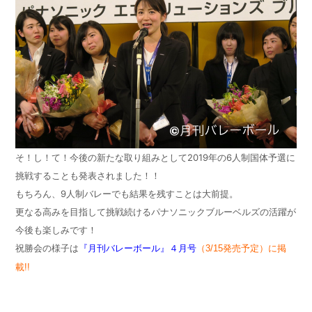
そ！し！て！今後の新たな取り組みとして2019年の6人制国体予選に
挑戦することも発表されました！！
もちろん、9人制バレーでも結果を残すことは大前提。
更なる高みを目指して挑戦続けるパナソニックブルーベルズの活躍が
今後も楽しみです！
祝勝会の様子は
『月刊バレーボール』４月号
（3/15発売予定）に掲
載!!