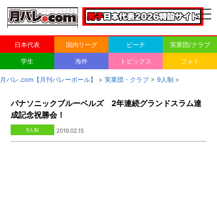
togg
navi
日本代表
国内リーグ
ビーチ
実業団/クラブ
学生
海外
トピックス
フォト
月バレ.com【月刊バレーボール】
>
実業団・クラブ
>
9人制
>
パナソニックブルーベルズ 2年連続グランドスラム達
成記念祝勝会！
9人制
2019.02.15