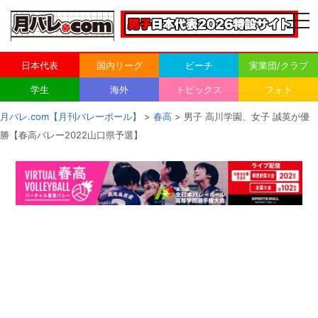
togg
navi
日本代表
国内リーグ
ビーチ
実業団/クラブ
学生
海外
トピックス
フォト
月バレ.com【月刊バレーボール】
>
春高
> 男子 高川学園、女子 誠英が優
勝【春高バレー2022山口県予選】